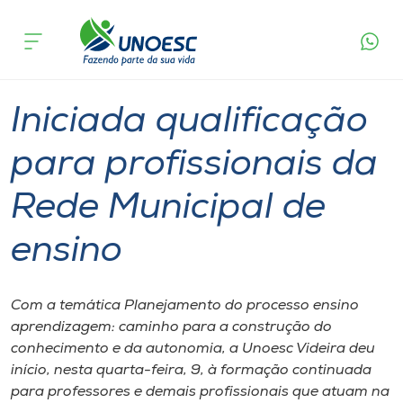
Página
O que
Iniciada qualificação para profissionais da
inicial
acontece
Rede Municipal de ensino
Cursos
Graduação
Extensão
Videira
Onde estamos
Iniciada qualificação
Pesquisa
para profissionais da
Rede Municipal de
Atendimento ao Estudante
ensino
Portal de Ensino
Com a temática Planejamento do processo ensino
A
aprendizagem: caminho para a construção do
Unoesc
conhecimento e da autonomia, a Unoesc Videira deu
início, nesta quarta-feira, 9, à formação continuada
Internacionalização
para professores e demais profissionais que atuam na