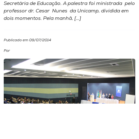
Secretária de Educação. A palestra foi ministrada pelo
professor dr. Cesar Nunes da Unicamp, dividida em
I.nova
dois momentos. Pela manhã, […]
Diplomados
Publicado em 09/07/2014
Cultura
Por
CPA
Biblioteca
Editora
Rádio