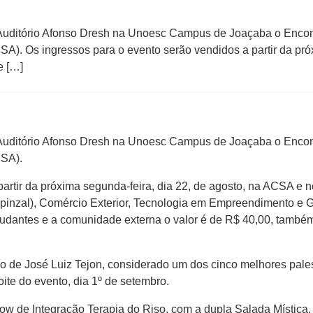
 Auditório Afonso Dresh na Unoesc Campus de Joaçaba o Encon
A). Os ingressos para o evento serão vendidos a partir da próx
e […]
 Auditório Afonso Dresh na Unoesc Campus de Joaçaba o Encon
CSA).
partir da próxima segunda-feira, dia 22, de agosto, na ACSA e
nzal), Comércio Exterior, Tecnologia em Empreendimento e Ge
tudantes e a comunidade externa o valor é de R$ 40,00, também
o de José Luiz Tejon, considerado um dos cinco melhores palest
ite do evento, dia 1º de setembro.
ow de Integração Terapia do Riso, com a dupla Salada Mística