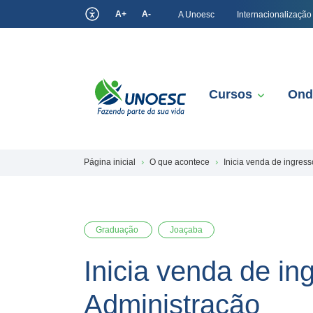
A+
A-
A Unoesc
Internacionalização
Cursos
Ond
Página inicial
O que acontece
Inicia venda de ingres
Graduação
Joaçaba
Inicia venda de i
Administração