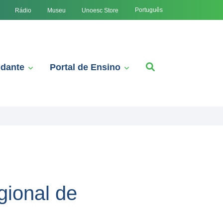
Português
Rádio
Museu
Unoesc Store
udante
Portal de Ensino
gional de