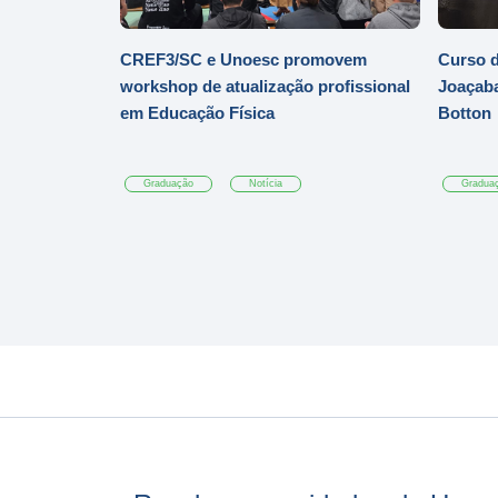
CREF3/SC e Unoesc promovem
Curso d
workshop de atualização profissional
Joaçaba
em Educação Física
Botton
Graduação
Notícia
Gradua