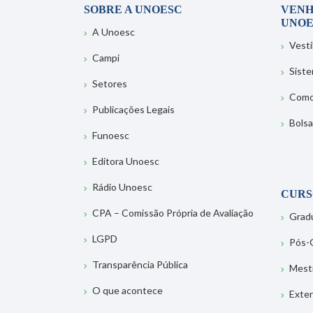
SOBRE A UNOESC
VENH
UNOE
A Unoesc
Vesti
Campi
Sist
Setores
Como
Publicações Legais
Bolsa
Funoesc
Editora Unoesc
Rádio Unoesc
CURS
CPA – Comissão Própria de Avaliação
Grad
LGPD
Pós-
Transparência Pública
Mest
O que acontece
Exte