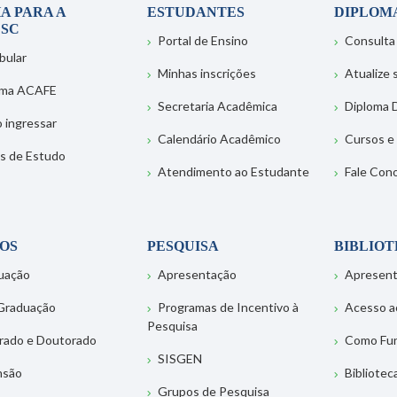
A PARA A
ESTUDANTES
DIPLOM
SC
Portal de Ensino
Consulta
bular
Minhas inscrições
Atualize
ema ACAFE
Secretaria Acadêmica
Diploma D
 ingressar
Calendário Acadêmico
Cursos e
s de Estudo
Atendimento ao Estudante
Fale Con
OS
PESQUISA
BIBLIO
uação
Apresentação
Apresen
Graduação
Programas de Incentivo à
Acesso a
Pesquisa
rado e Doutorado
Como Fu
SISGEN
nsão
Bibliotec
Grupos de Pesquisa