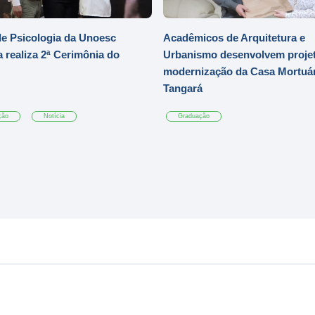
e Psicologia da Unoesc
Acadêmicos de Arquitetura e
 realiza 2ª Cerimônia do
Urbanismo desenvolvem projet
modernização da Casa Mortuár
Tangará
ção
Notícia
Graduação