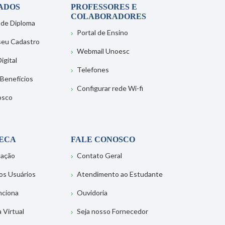
ADOS
PROFESSORES E
COLABORADORES
 de Diploma
Portal de Ensino
 seu Cadastro
Webmail Unoesc
igital
Telefones
 Benefícios
Configurar rede Wi-fi
osco
TECA
FALE CONOSCO
tação
Contato Geral
os Usuários
Atendimento ao Estudante
nciona
Ouvidoria
a Virtual
Seja nosso Fornecedor