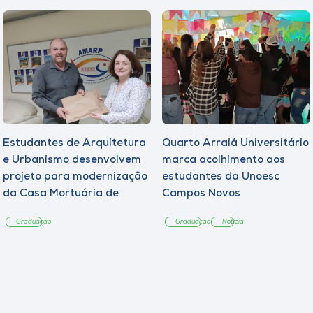
Estudantes de Arquitetura
Quarto Arraiá Universitário
e Urbanismo desenvolvem
marca acolhimento aos
projeto para modernização
estudantes da Unoesc
da Casa Mortuária de
Campos Novos
Tangará
Graduação
Graduação
Notícia