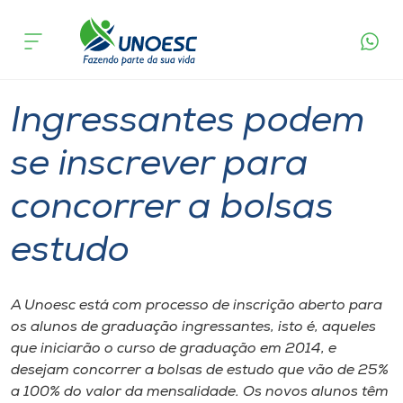
Página
O que
Ingressantes podem se inscrever para
inicial
acontece
concorrer a bolsas estudo
Cursos
Graduação
Onde estamos
Ingressantes podem
Pesquisa
se inscrever para
concorrer a bolsas
Atendimento ao Estudante
estudo
Portal de Ensino
A Unoesc está com processo de inscrição aberto para
A
os alunos de graduação ingressantes, isto é, aqueles
Unoesc
que iniciarão o curso de graduação em 2014, e
desejam concorrer a bolsas de estudo que vão de 25%
Internacionalização
a 100% do valor da mensalidade. Os novos alunos têm