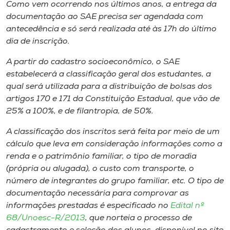
Museu
Como vem ocorrendo nos últimos anos, a entrega da
documentação ao SAE precisa ser agendada com
antecedência e só será realizada até às 17h do último
Unoesc
dia de inscrição.
Store
A partir do cadastro socioeconômico, o SAE
estabelecerá a classificação geral dos estudantes, a
qual será utilizada para a distribuição de bolsas dos
Selecione
artigos 170 e 171 da Constituição Estadual, que vão de
o idioma
25% a 100%, e de filantropia, de 50%.
A classificação dos inscritos será feita por meio de um
cálculo que leva em consideração informações como a
A+
renda e o patrimônio familiar, o tipo de moradia
A-
(própria ou alugada), o custo com transporte, o
número de integrantes do grupo familiar, etc. O tipo de
documentação necessária para comprovar as
informações prestadas é especificado no
Edital nº
68/Unoesc-R/2013
, que norteia o processo de