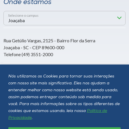
Onde estamos
Selecione o campus
Rua Getúlio Vargas, 2125 - Bairro Flor da Serra
Joaçaba - SC - CEP 89600-000
Telefone (49) 3551-2000
Siga a Unoesc
Nós utilizamos os Cookies para tornar suas interações
com nosso site mais significativa. Eles nos ajudam a
entender melhor como nosso website está sendo usado,
assim podemos entregar conteúdo sob medida para
você. Para mais informações sobre os tipos diferentes de
cookies que estamos usando, leia nossa
Política de
Privacidade
.