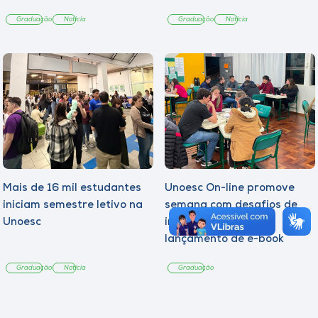
Graduação
Notícia
Graduação
Notícia
Mais de 16 mil estudantes
Unoesc On-line promove
iniciam semestre letivo na
semana com desafios de
Unoesc
inovação, inclusão e
lançamento de e-book
sobre sustentabilidade
Graduação
Notícia
Graduação