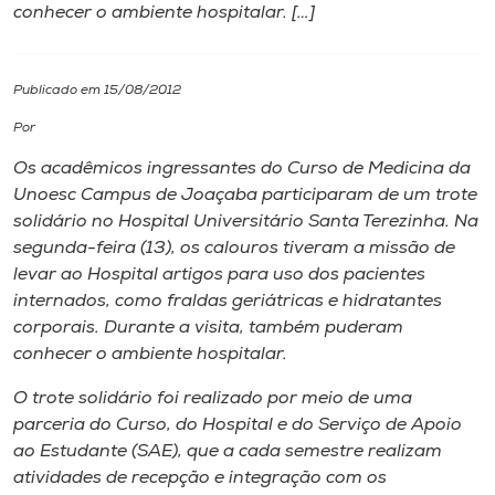
conhecer o ambiente hospitalar. […]
I.nova
Publicado em 15/08/2012
Diplomados
Por
Os acadêmicos ingressantes do Curso de Medicina da
Cultura
Unoesc Campus de Joaçaba participaram de um trote
solidário no Hospital Universitário Santa Terezinha. Na
CPA
segunda-feira (13), os calouros tiveram a missão de
levar ao Hospital artigos para uso dos pacientes
internados, como fraldas geriátricas e hidratantes
Biblioteca
corporais. Durante a visita, também puderam
conhecer o ambiente hospitalar.
Editora
O trote solidário foi realizado por meio de uma
parceria do Curso, do Hospital e do Serviço de Apoio
Rádio
ao Estudante (SAE), que a cada semestre realizam
atividades de recepção e integração com os