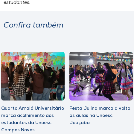
Museu
estudantes.
Unoesc
Confira também
Store
Selecione
o idioma
A+
A-
Quarto Arraiá Universitário
Festa Julina marca a volta
marca acolhimento aos
às aulas na Unoesc
estudantes da Unoesc
Joaçaba
Campos Novos