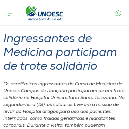
Página
O que
Ingressantes de Medicina participam de
inicial
acontece
trote solidário
Cursos
Graduação
Joaçaba
Onde estamos
Ingressantes de
Pesquisa
Medicina participam
de trote solidário
Atendimento ao Estudante
Portal de Ensino
Os acadêmicos ingressantes do Curso de Medicina da
Unoesc Campus de Joaçaba participaram de um trote
solidário no Hospital Universitário Santa Terezinha. Na
A
segunda-feira (13), os calouros tiveram a missão de
Unoesc
levar ao Hospital artigos para uso dos pacientes
internados, como fraldas geriátricas e hidratantes
Internacionalização
corporais. Durante a visita, também puderam