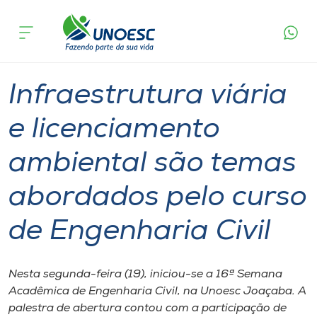
Página
O que
Infraestrutura viária e licenciamento ambiental
inicial
acontece
são temas abordados pelo curso de Engenharia
Cursos
Civil
Graduação
Palestra
Joaçaba
Onde estamos
Infraestrutura viária
Pesquisa
e licenciamento
ambiental são temas
Atendimento ao Estudante
abordados pelo curso
Portal de Ensino
de Engenharia Civil
A
Unoesc
Nesta segunda-feira (19), iniciou-se a 16ª Semana
Acadêmica de Engenharia Civil, na Unoesc Joaçaba. A
Internacionalização
palestra de abertura contou com a participação de