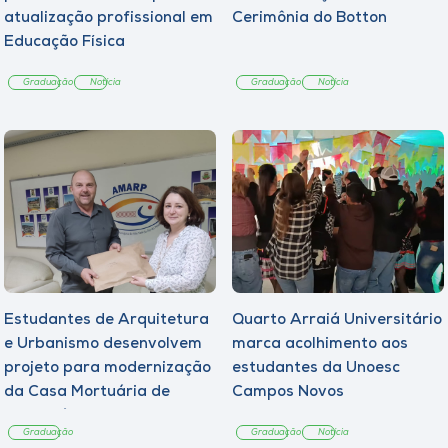
atualização profissional em
Cerimônia do Botton
Educação Física
Graduação
Notícia
Graduação
Notícia
Estudantes de Arquitetura
Quarto Arraiá Universitário
e Urbanismo desenvolvem
marca acolhimento aos
projeto para modernização
estudantes da Unoesc
da Casa Mortuária de
Campos Novos
Tangará
Graduação
Graduação
Notícia