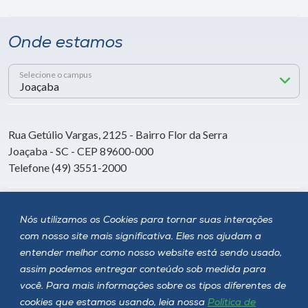
Onde estamos
Selecione o campus
Rua Getúlio Vargas, 2125 - Bairro Flor da Serra
Joaçaba - SC - CEP 89600-000
Telefone (49) 3551-2000
Siga a Unoesc
Nós utilizamos os Cookies para tornar suas interações
com nosso site mais significativa. Eles nos ajudam a
entender melhor como nosso website está sendo usado,
assim podemos entregar conteúdo sob medida para
você. Para mais informações sobre os tipos diferentes de
cookies que estamos usando, leia nossa
Política de