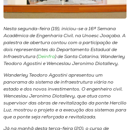
Museu
Unoesc
Store
Nesta segunda-feira (19), iniciou-se a 16ª Semana
Acadêmica de Engenharia Civil, na Unoesc Joaçaba. A
palestra de abertura contou com a participação de
dois representantes do Departamento Estadual de
Selecione
Infraestrutura (
Deinfra
) de Santa Catarina, Wanderley
o idioma
Teodoro Agostini e Wenceslau Jeronimo Diotallevy.
Wanderley Teodoro Agostini apresentou um
panorama do sistema de infraestrutura viária no
A+
estado e dos novos investimentos. O engenheiro civil,
A-
Wenceslau Jeronimo Diotallevy, que atua como
supervisor das obras de revitalização da ponte Hercílio
Luz, mostrou o projeto e a execução dos sistemas para
que a ponte seja reforçada e revitalizada.
Já na manhã desta terça-feira (20), o curso de