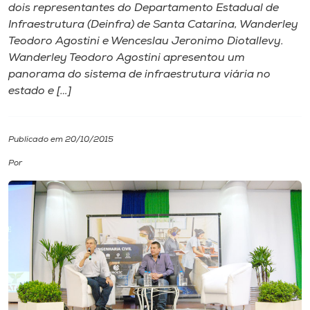
dois representantes do Departamento Estadual de
Infraestrutura (Deinfra) de Santa Catarina, Wanderley
I.nova
Teodoro Agostini e Wenceslau Jeronimo Diotallevy.
Wanderley Teodoro Agostini apresentou um
Diplomados
panorama do sistema de infraestrutura viária no
estado e […]
Cultura
Publicado em 20/10/2015
CPA
Por
Biblioteca
Editora
Rádio