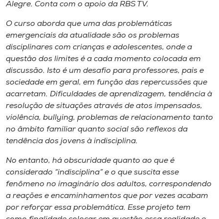
Museu
Alegre. Conta com o apoio da RBS TV.
O curso aborda que uma das problemáticas
Unoesc
emergenciais da atualidade são os problemas
Store
disciplinares com crianças e adolescentes, onde a
questão dos limites é a cada momento colocada em
discussão. Isto é um desafio para professores, pais e
sociedade em geral, em função das repercussões que
Selecione
acarretam. Dificuldades de aprendizagem, tendência à
o idioma
resolução de situações através de atos impensados,
violência, bullying, problemas de relacionamento tanto
no âmbito familiar quanto social são reflexos da
tendência dos jovens à indisciplina.
A+
A-
No entanto, há obscuridade quanto ao que é
considerado “indisciplina” e o que suscita esse
fenômeno no imaginário dos adultos, correspondendo
a reações e encaminhamentos que por vezes acabam
por reforçar essa problemática. Esse projeto tem