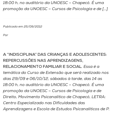
18:00 h, no auditório da UNOESC – Chapecó. É uma
promoção da UNOESC – Cursos de Psicologia e de […]
I.nova
Diplomados
Publicado em 25/09/2012
Por
Cultura
A “INDISCIPLINA” DAS CRIANÇAS E ADOLESCENTES:
CPA
REPERCUSSÕES NAS APRENDIZAGENS,
RELACIONAMENTO FAMILIAR E SOCIAL
. Essa é a
Biblioteca
temática do Curso de Extensão que será realizado nos
dias 29/09 e 06/10/12, sábados à tarde, das 14 as
18:00 h, no auditório da UNOESC – Chapecó. É uma
Editora
promoção da UNOESC – Cursos de Psicologia e de
Direito, Movimento Psicanalítico de Chapecó, LETRA:
Rádio
Centro Especializado nas Dificuldades das
Aprendizagens e Escola de Estudos Psicanalíticos de P.