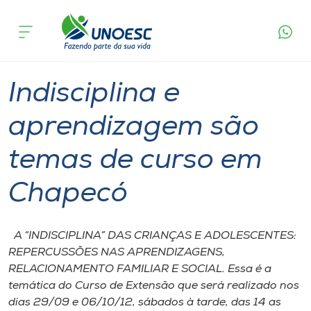
Página
O que
Indisciplina e aprendizagem são temas de
inicial
acontece
curso em Chapecó
Cursos
Graduação
Chapecó
Onde estamos
Indisciplina e
Pesquisa
aprendizagem são
temas de curso em
Atendimento ao Estudante
Chapecó
Portal de Ensino
A “INDISCIPLINA” DAS CRIANÇAS E ADOLESCENTES:
A
REPERCUSSÕES NAS APRENDIZAGENS,
Unoesc
RELACIONAMENTO FAMILIAR E SOCIAL. Essa é a
temática do Curso de Extensão que será realizado nos
Internacionalização
dias 29/09 e 06/10/12, sábados à tarde, das 14 as