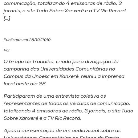
comunicação, totalizando 4 emissoras de rádio, 3
jornais, o site Tudo Sobre Xanxerê e a TV Ric Record.
I.nova
[…]
Diplomados
Publicado em 28/10/2010
Cultura
Por
O Grupo de Trabalho, criado para divulgação da
CPA
campanha das Universidades Comunitárias no
Campus da Unoesc em Xanxerê, reuniu a imprensa
local neste dia 28.
Biblioteca
Participaram de uma entrevista coletiva os
representantes de todos os veículos de comunicação,
Editora
totalizando 4 emissoras de rádio, 3 jornais, o site Tudo
Sobre Xanxerê e a TV Ric Record.
Rádio
Após a apresentação de um audiovisual sobre as