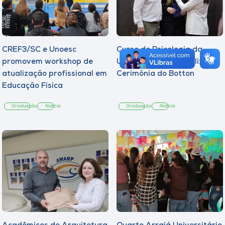
CREF3/SC e Unoesc
Curso de Psicologia da
promovem workshop de
Unoesc Joaçaba realiza 2ª
atualização profissional em
Cerimônia do Botton
Educação Física
Graduação
Notícia
Graduação
Notícia