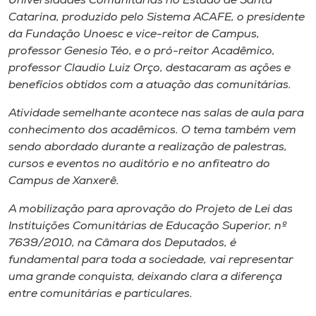
Universidades Comunitárias no Estado de Santa
Museu
Catarina, produzido pelo Sistema ACAFE, o presidente
da Fundação Unoesc e vice-reitor de Campus,
Unoesc
professor Genesio Téo, e o pró-reitor Acadêmico,
Store
professor Claudio Luiz Orço, destacaram as ações e
benefícios obtidos com a atuação das comunitárias.
Atividade semelhante acontece nas salas de aula para
conhecimento dos acadêmicos. O tema também vem
Selecione
o idioma
sendo abordado durante a realização de palestras,
cursos e eventos no auditório e no anfiteatro do
Campus de Xanxerê.
A+
A mobilização para aprovação do Projeto de Lei das
A-
Instituições Comunitárias de Educação Superior, nº
7639/2010, na Câmara dos Deputados, é
fundamental para toda a sociedade, vai representar
uma grande conquista, deixando clara a diferença
entre comunitárias e particulares.