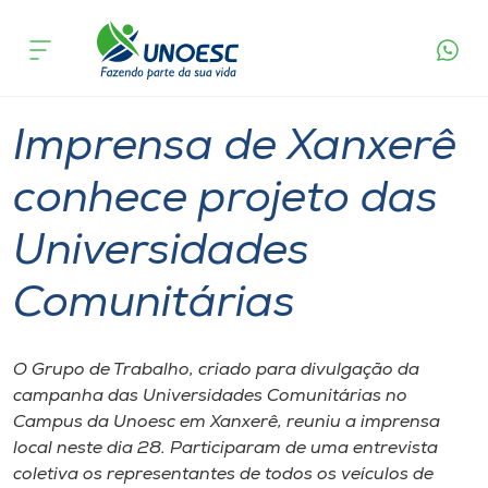
Página
O que
Imprensa de Xanxerê conhece projeto das
inicial
acontece
Universidades Comunitárias
Cursos
Graduação
Xanxerê
Onde estamos
Imprensa de Xanxerê
Pesquisa
conhece projeto das
Universidades
Atendimento ao Estudante
Comunitárias
Portal de Ensino
O Grupo de Trabalho, criado para divulgação da
A
campanha das Universidades Comunitárias no
Unoesc
Campus da Unoesc em Xanxerê, reuniu a imprensa
local neste dia 28. Participaram de uma entrevista
Internacionalização
coletiva os representantes de todos os veículos de