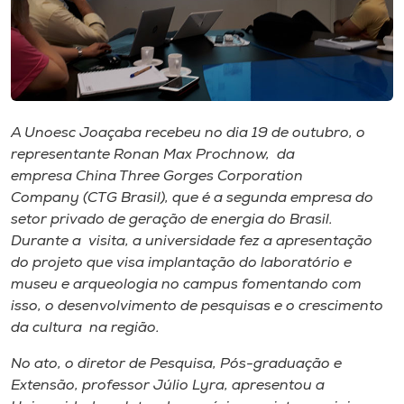
Museu
Unoesc
Store
A Unoesc Joaçaba recebeu no dia 19 de outubro, o
representante Ronan Max Prochnow, da
Selecione
empresa China Three Gorges Corporation
o idioma
Company (CTG Brasil), que é a segunda empresa do
setor privado de geração de energia do Brasil.
Durante a visita, a universidade fez a apresentação
do projeto que visa implantação do laboratório e
A+
museu e arqueologia no campus fomentando com
A-
isso, o desenvolvimento de pesquisas e o crescimento
da cultura na região.
No ato, o diretor de Pesquisa, Pós-graduação e
Extensão, professor Júlio Lyra, apresentou a