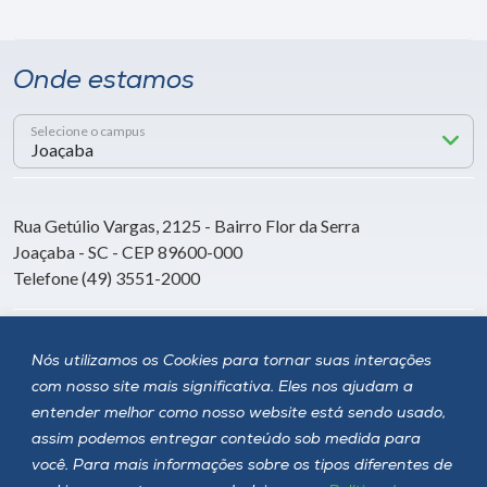
Onde estamos
Selecione o campus
Rua Getúlio Vargas, 2125 - Bairro Flor da Serra
Joaçaba - SC - CEP 89600-000
Telefone (49) 3551-2000
Siga a Unoesc
Nós utilizamos os Cookies para tornar suas interações
com nosso site mais significativa. Eles nos ajudam a
entender melhor como nosso website está sendo usado,
assim podemos entregar conteúdo sob medida para
você. Para mais informações sobre os tipos diferentes de