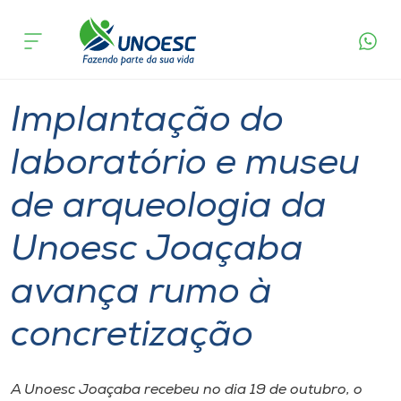
Página
O que
Implantação do laboratório e museu de
inicial
acontece
arqueologia da Unoesc Joaçaba avança rumo à
Cursos
concretização
Graduação
Geral
Joaçaba
Onde estamos
Implantação do
Pesquisa
laboratório e museu
de arqueologia da
Atendimento ao Estudante
Unoesc Joaçaba
Portal de Ensino
avança rumo à
A
concretização
Unoesc
Internacionalização
A Unoesc Joaçaba recebeu no dia 19 de outubro, o