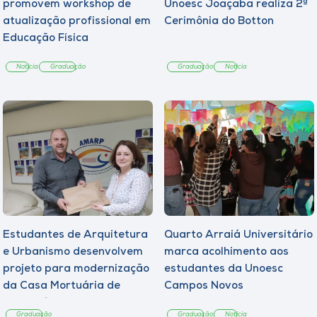
promovem workshop de
Unoesc Joaçaba realiza 2ª
atualização profissional em
Cerimônia do Botton
Educação Física
Notícia
Graduação
Graduação
Notícia
Estudantes de Arquitetura
Quarto Arraiá Universitário
e Urbanismo desenvolvem
marca acolhimento aos
projeto para modernização
estudantes da Unoesc
da Casa Mortuária de
Campos Novos
Tangará
Graduação
Graduação
Notícia