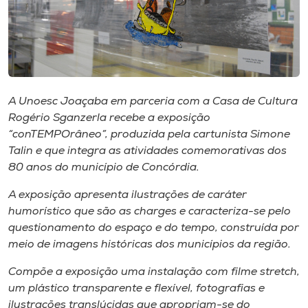
Museu
Unoesc
Store
A Unoesc Joaçaba em parceria com a Casa de Cultura
Rogério Sganzerla recebe a exposição
Selecione
“conTEMPOrâneo”, produzida pela cartunista Simone
o idioma
Talin e que integra as atividades comemorativas dos
80 anos do município de Concórdia.
A exposição apresenta ilustrações de caráter
A+
humorístico que são as charges e caracteriza-se pelo
A-
questionamento do espaço e do tempo, construída por
meio de imagens históricas dos municípios da região.
Compõe a exposição uma instalação com filme stretch,
um plástico transparente e flexível, fotografias e
ilustrações translúcidas que apropriam-se do