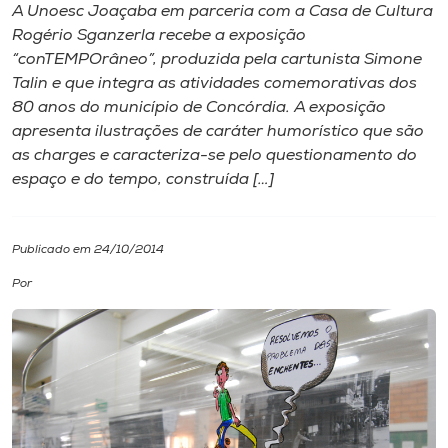
A Unoesc Joaçaba em parceria com a Casa de Cultura
Rogério Sganzerla recebe a exposição
I.nova
“conTEMPOrâneo”, produzida pela cartunista Simone
Talin e que integra as atividades comemorativas dos
Diplomados
80 anos do município de Concórdia. A exposição
apresenta ilustrações de caráter humorístico que são
as charges e caracteriza-se pelo questionamento do
Cultura
espaço e do tempo, construída […]
CPA
Publicado em 24/10/2014
Biblioteca
Por
Editora
Rádio