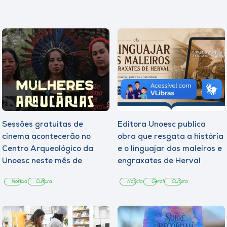
Sessões gratuitas de
Editora Unoesc publica
cinema acontecerão no
obra que resgata a história
Centro Arqueológico da
e o linguajar dos maleiros e
Unoesc neste mês de
engraxates de Herval
agosto
d’Oeste
Notícia
Cultura
Notícia
Geral
Cultura