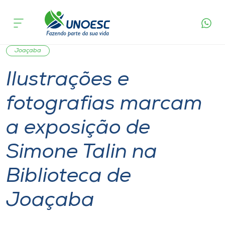
Página
O que
Ilustrações e fotografias marcam a exposição de
inicial
acontece
Simone Talin na Biblioteca de Joaçaba
Cursos
Cultura
Graduação
Entretenimento
Onde estamos
Joaçaba
Ilustrações e
Pesquisa
fotografias marcam
Atendimento ao Estudante
a exposição de
Portal de Ensino
Simone Talin na
Biblioteca de
A
Unoesc
Joaçaba
Internacionalização