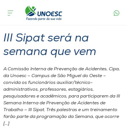
Página inicial
O que acontece
III Sipat será na semana que vem
Cursos
Graduação
São Miguel do Oeste
Onde estamos
III Sipat será na
Pesquisa
semana que vem
Atendimento ao Estudante
A Comissão Interna de Prevenção de Acidentes, Cipa,
da Unoesc – Campus de São Miguel do Oeste –
Portal de Ensino
convida os funcionários auxiliar/técnico-
administrativos, professores, estagiários,
pesquisadores e acadêmicos, para participarem da III
A
Semana Interna de Prevenção de Acidentes de
Unoesc
Trabalho – III Sipat. Três palestras e um treinamento
farão parte da programação da Semana, que ocorre
Internacionalização
[…]