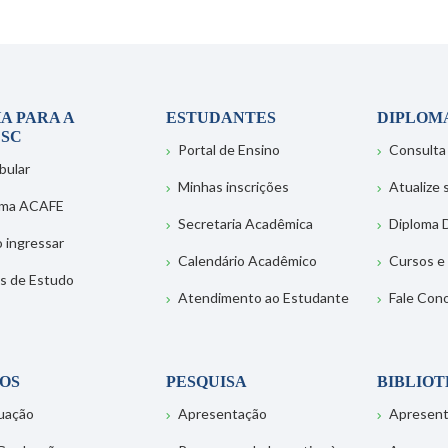
A PARA A
ESTUDANTES
DIPLOM
SC
Portal de Ensino
Consulta
bular
Minhas inscrições
Atualize
ema ACAFE
Secretaria Acadêmica
Diploma D
 ingressar
Calendário Acadêmico
Cursos e
s de Estudo
Atendimento ao Estudante
Fale Con
OS
PESQUISA
BIBLIO
uação
Apresentação
Apresen