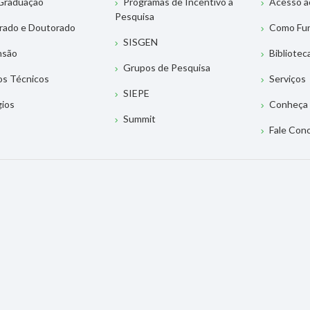
Graduação
Programas de Incentivo à
Acesso a
Pesquisa
rado e Doutorado
Como Fu
SISGEN
nsão
Bibliotec
Grupos de Pesquisa
os Técnicos
Serviços
SIEPE
gios
Conheça 
Summit
Fale Con