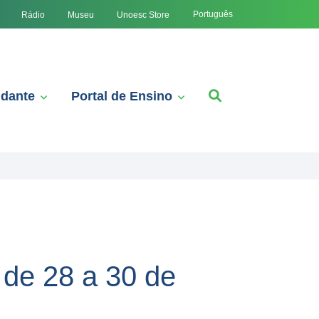
Português
Rádio
Museu
Unoesc Store
udante
Portal de Ensino
 de 28 a 30 de