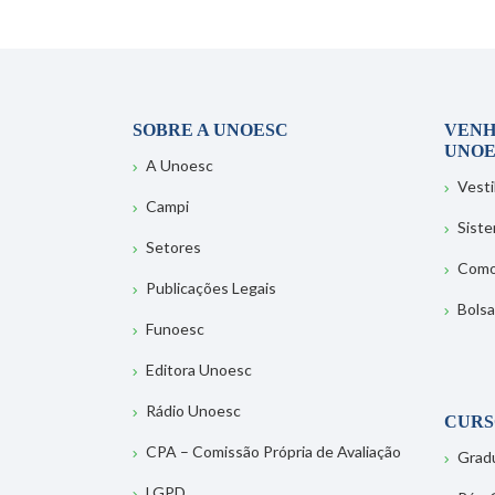
SOBRE A UNOESC
VENH
UNOE
A Unoesc
Vesti
Campi
Sist
Setores
Como
Publicações Legais
Bolsa
Funoesc
Editora Unoesc
Rádio Unoesc
CURS
CPA – Comissão Própria de Avaliação
Grad
LGPD