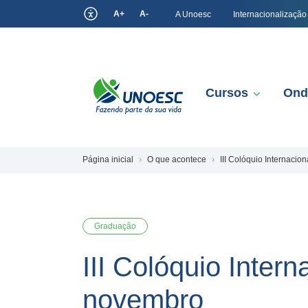
A+
A-
A Unoesc
Internacionalização
Cursos
Ond
Página inicial
O que acontece
III Colóquio Internaci
Graduação
III Colóquio Inter
novembro