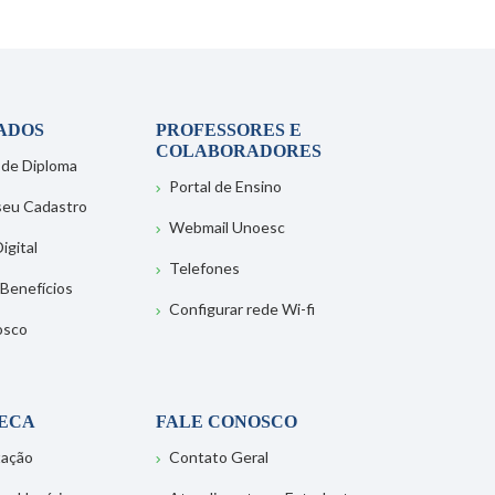
ADOS
PROFESSORES E
COLABORADORES
 de Diploma
Portal de Ensino
 seu Cadastro
Webmail Unoesc
igital
Telefones
 Benefícios
Configurar rede Wi-fi
osco
TECA
FALE CONOSCO
tação
Contato Geral