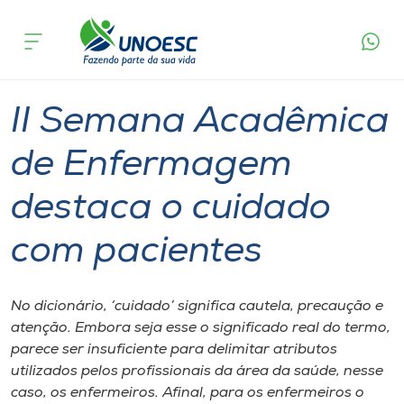
Página
O que
II Semana Acadêmica de Enfermagem
inicial
acontece
destaca o cuidado com pacientes
Cursos
Graduação
São Miguel do Oeste
Onde estamos
II Semana Acadêmica
Pesquisa
de Enfermagem
destaca o cuidado
Atendimento ao Estudante
com pacientes
Portal de Ensino
No dicionário, ‘cuidado’ significa cautela, precaução e
A
atenção. Embora seja esse o significado real do termo,
Unoesc
parece ser insuficiente para delimitar atributos
utilizados pelos profissionais da área da saúde, nesse
Internacionalização
caso, os enfermeiros. Afinal, para os enfermeiros o