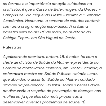
Museu
as formas e a importância da ação cuidadosa na
profissão, é que o Curso de Enfermagem da Unoesc –
Campus de São Miguel do Oeste – realiza a II Semana
Unoesc
Acadêmica. Neste ano, a semana de estudos contará
Store
com uma programação esporádica. A próxima
palestra será no dia 20 de maio, no auditório do
Colégio Peperi, em São Miguel do Oeste.
Selecione
Palestras
o idioma
A palestra de abertura, ontem, 18, à noite, foi com a
chefe de divisão de Saúde da Mulher e presidente do
Comitê de Mortalidade Materna, em Santa Catarina, a
A+
enfermeira mestre em Saúde Pública, Haimée Lentz,
A-
que abordou o assunto ‘Saúde da Mulher: cuidado
através da prevenção’. Ela falou sobre a necessidade
da discussão a respeito da prevenção de doenças nas
mulheres, já que elas são mais propensas a
desenvolver diversos problemas de saúde. “É