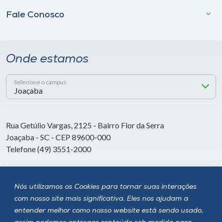
Fale Conosco
Onde estamos
Selecione o campus
Rua Getúlio Vargas, 2125 - Bairro Flor da Serra
Joaçaba - SC - CEP 89600-000
Telefone (49) 3551-2000
Siga a Unoesc
Nós utilizamos os Cookies para tornar suas interações
com nosso site mais significativa. Eles nos ajudam a
entender melhor como nosso website está sendo usado,