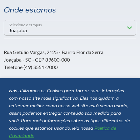
Onde estamos
Selecione o campus
Rua Getúlio Vargas, 2125 - Bairro Flor da Serra
Joaçaba - SC - CEP 89600-000
Telefone (49) 3551-2000
Siga a Unoesc
Nós utilizamos os Cookies para tornar suas interações
com nosso site mais significativa. Eles nos ajudam a
entender melhor como nosso website está sendo usado,
assim podemos entregar conteúdo sob medida para
você. Para mais informações sobre os tipos diferentes de
cookies que estamos usando, leia nossa
Política de
Privacidade
.