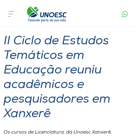
Página
O que
II Ciclo de Estudos Temáticos em Educação
inicial
acontece
reuniu acadêmicos e pesquisadores em Xanxerê
Cursos
Graduação
Notícia de evento
Xanxerê
Onde estamos
II Ciclo de Estudos
Pesquisa
Temáticos em
Educação reuniu
Atendimento ao Estudante
acadêmicos e
Portal de Ensino
pesquisadores em
A
Xanxerê
Unoesc
Internacionalização
Os cursos de Licenciatura, da Unoesc Xanxerê,