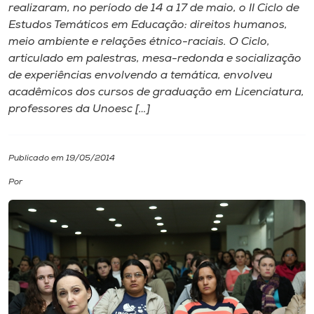
realizaram, no período de 14 a 17 de maio, o II Ciclo de
Estudos Temáticos em Educação: direitos humanos,
I.nova
meio ambiente e relações étnico-raciais. O Ciclo,
articulado em palestras, mesa-redonda e socialização
Diplomados
de experiências envolvendo a temática, envolveu
acadêmicos dos cursos de graduação em Licenciatura,
professores da Unoesc […]
Cultura
CPA
Publicado em 19/05/2014
Por
Biblioteca
Editora
Rádio