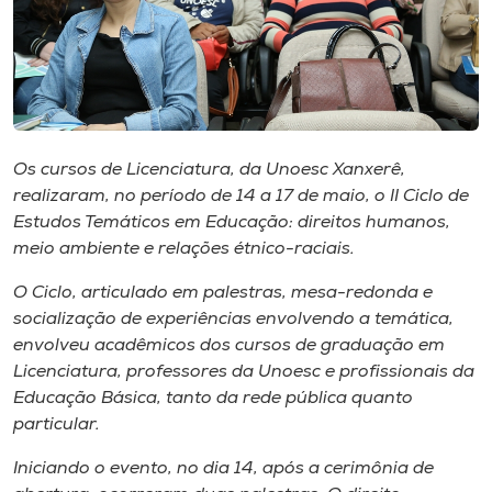
Museu
Unoesc
Store
Os cursos de Licenciatura, da Unoesc Xanxerê,
realizaram, no período de 14 a 17 de maio, o II Ciclo de
Selecione
Estudos Temáticos em Educação: direitos humanos,
o idioma
meio ambiente e relações étnico-raciais.
O Ciclo, articulado em palestras, mesa-redonda e
socialização de experiências envolvendo a temática,
A+
envolveu acadêmicos dos cursos de graduação em
A-
Licenciatura, professores da Unoesc e profissionais da
Educação Básica, tanto da rede pública quanto
particular.
Iniciando o evento, no dia 14, após a cerimônia de