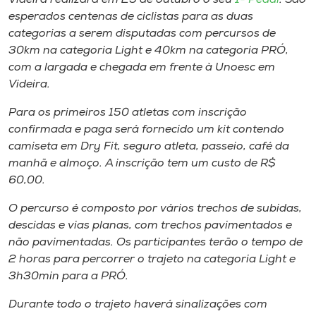
Museu
esperados centenas de ciclistas para as duas
categorias a serem disputadas com percursos de
Unoesc
30km na ​categoria
​Light
e 40km na ​categoria ​PRÓ,
Store
com a largada e chegada em frente à Unoesc​ em
Videira​.
Para os primeiros 150 atletas​​ com inscrição
confirmada e paga será fornecido um kit contendo
Selecione
o idioma
camiseta em
Dry Fit
, seguro atleta, passeio, café da
manh​ã​ e ​a​lmoço​. A inscrição tem um custo de R$
60,00.
A+
O percurso é composto por vários trechos de subidas,
A-
descidas e vias planas​,​ com trechos pavimentados e
não pavimentadas. Os participantes terão o tempo de
2 horas para percorrer ​o trajeto na categoria
​L​ight
e
3h30​min para a PRÓ.
Durante todo o trajeto haverá sinalizações com