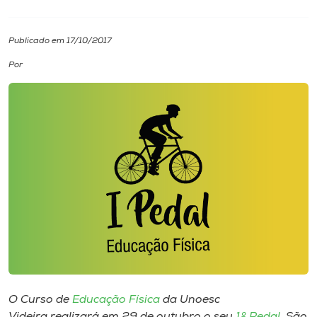
I.nova
Publicado em 17/10/2017
Por
Diplomados
Cultura
CPA
Biblioteca
Editora
Rádio
O Curso de
Educação Física
da Unoesc
Videira realizará​ em 29 de outubro o​ seu​
1º Pedal
. São