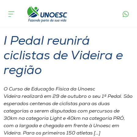
Página
O que
I Pedal reunirá ciclistas de Videira e
inicial
acontece
região
Cursos
Graduação
Esporte
Videira
Onde estamos
I Pedal reunirá
Pesquisa
ciclistas de Videira e
região
Atendimento ao Estudante
Portal de Ensino
O Curso de Educação Física da Unoesc
Videira realizará​ em 29 de outubro o​ seu​ 1º Pedal. São
esperados centenas de ciclistas para as duas
A
categorias a serem disputadas com percursos de
Unoesc
30km na ​categoria ​Light e 40km na ​categoria ​PRÓ,
com a largada e chegada em frente à Unoesc​ em
Internacionalização
Videira​. Para os primeiros 150 atletas​​ […]