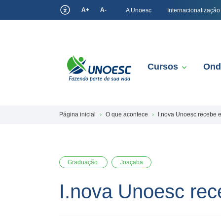
A+
A-
A Unoesc
Internacionalização
Cursos
Ond
Página inicial
O que acontece
I.nova Unoesc recebe e
Graduação
Joaçaba
I.nova Unoesc rece