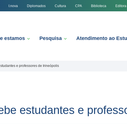
I.nova
Diplomados
Cultura
CPA
Biblioteca
Editora
e estamos
Pesquisa
Atendimento ao Est
studantes e professores de Irineópolis
be estudantes e professo