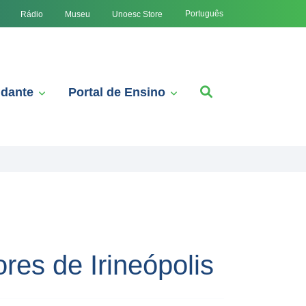
Português
Rádio
Museu
Unoesc Store
udante
Portal de Ensino
res de Irineópolis