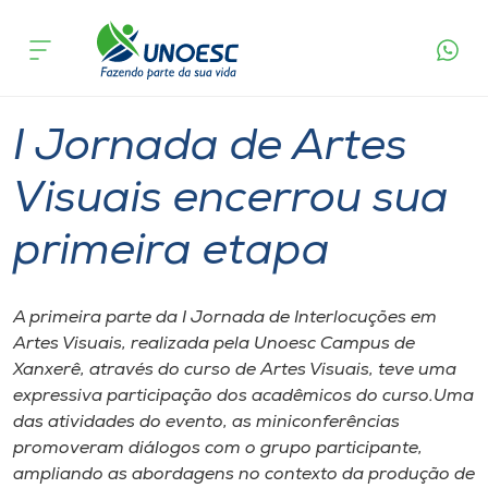
Página
O que
I Jornada de Artes Visuais encerrou sua
inicial
acontece
primeira etapa
Cursos
Graduação
Xanxerê
Onde estamos
I Jornada de Artes
Pesquisa
Visuais encerrou sua
primeira etapa
Atendimento ao Estudante
Portal de Ensino
A primeira parte da I Jornada de Interlocuções em
Artes Visuais, realizada pela Unoesc Campus de
Xanxerê, através do curso de Artes Visuais, teve uma
A
expressiva participação dos acadêmicos do curso.Uma
Unoesc
das atividades do evento, as miniconferências
promoveram diálogos com o grupo participante,
Internacionalização
ampliando as abordagens no contexto da produção de