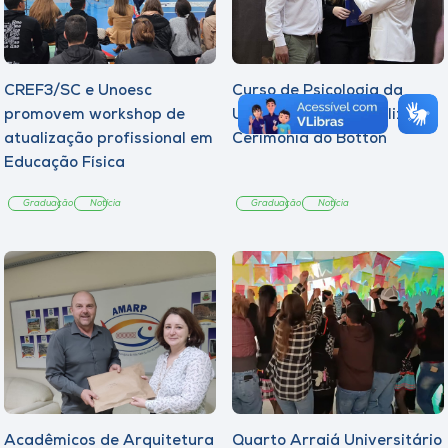
CREF3/SC e Unoesc
Curso de Psicologia da
promovem workshop de
Unoesc Joaçaba realiza 2ª
atualização profissional em
Cerimônia do Botton
Educação Física
Graduação
Notícia
Graduação
Notícia
Acadêmicos de Arquitetura
Quarto Arraiá Universitário