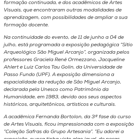
Museu
formação continuada, e dos acadêmicos de Artes
Visuais, que encontraram outras modalidades de
aprendizagem, com possibilidades de ampliar a sua
Unoesc
formação docente.
Store
Na continuidade do evento, de 11 de junho a 04 de
julho, está programada a exposição pedagógica “Sítio
Arqueológico São Miguel Arcanjo”, organizada pelos
Selecione
professores Graciela René Ormezzano, Jacqueline
o idioma
Ahlert e Luiz Carlos Tau Golin, da Universidade de
Passo Fundo (UPF). A exposição dimensiona a
espacialidade da redução de São Miguel Arcanjo,
declarada pela Unesco como Patrimônio da
A+
Humanidade, em 1983, devido aos seus aspectos
A-
históricos, arquitetônicos, artísticos e culturais.
A acadêmica Fernanda Bortolon, da 3ª fase do curso
de Artes Visuais, ficou impressionada com a exposição
“Coleção Safras do Grupo Artesania”. “Eu adorei a