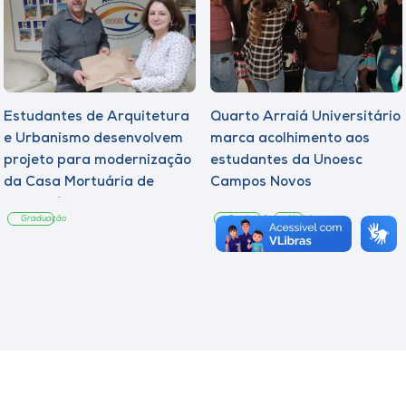
Estudantes de Arquitetura
Quarto Arraiá Universitário
e Urbanismo desenvolvem
marca acolhimento aos
projeto para modernização
estudantes da Unoesc
da Casa Mortuária de
Campos Novos
Tangará
Graduação
Graduação
Notícia