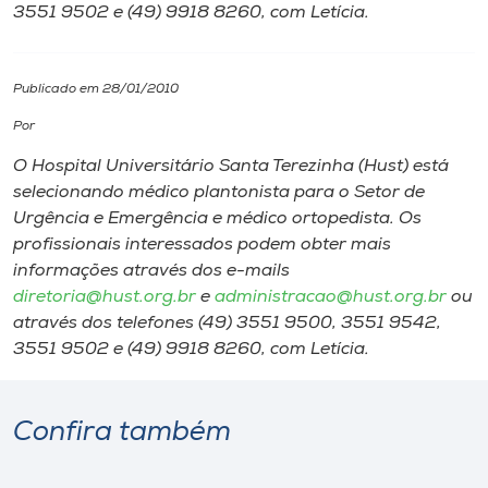
3551 9502 e (49) 9918 8260, com Letícia.
I.nova
Publicado em 28/01/2010
Diplomados
Por
O Hospital Universitário Santa Terezinha (Hust) está
Cultura
selecionando médico plantonista para o Setor de
Urgência e Emergência e médico ortopedista. Os
CPA
profissionais interessados podem obter mais
informações através dos e-mails
diretoria@hust.org.br
e
administracao@hust.org.br
ou
Biblioteca
através dos telefones (49) 3551 9500, 3551 9542,
3551 9502 e (49) 9918 8260, com Letícia.
Editora
Confira também
Rádio