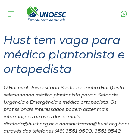
Página
O que
Hust tem vaga para médico plantonista e
inicial
acontece
ortopedista
Cursos
Graduação
Joaçaba
Onde estamos
Hust tem vaga para
Pesquisa
médico plantonista e
ortopedista
Atendimento ao Estudante
Portal de Ensino
O Hospital Universitário Santa Terezinha (Hust) está
selecionando médico plantonista para o Setor de
Urgência e Emergência e médico ortopedista. Os
A
profissionais interessados podem obter mais
Unoesc
informações através dos e-mails
diretoria@hust.org.br e administracao@hust.org.br ou
Internacionalização
através dos telefones (49) 3551 9500, 3551 9542,