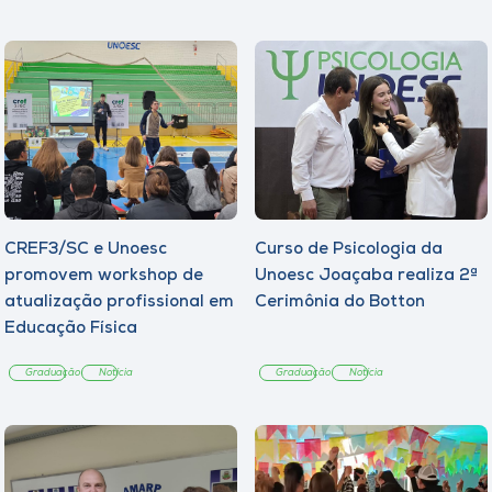
Museu
Unoesc
Store
Selecione
o idioma
CREF3/SC e Unoesc
Curso de Psicologia da
promovem workshop de
Unoesc Joaçaba realiza 2ª
atualização profissional em
Cerimônia do Botton
A+
Educação Física
A-
Graduação
Notícia
Graduação
Notícia