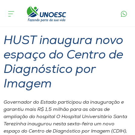
Página
O que
HUST inaugura novo espaço do Centro de
inicial
acontece
Diagnóstico por Imagem
Cursos
Graduação
Joaçaba
Onde estamos
HUST inaugura novo
Pesquisa
espaço do Centro de
Diagnóstico por
Atendimento ao Estudante
Imagem
Portal de Ensino
Governador do Estado participou da inauguração e
A
garantiu mais R$ 1,5 milhão para as obras de
Unoesc
ampliação do hospital O Hospital Universitário Santa
Terezinha inaugurou nesta sexta-feira um novo
Internacionalização
espaço do Centro de Diagnóstico por Imagem (CDIH),