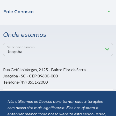
Fale Conosco
Onde estamos
Selecione o campus
Rua Getúlio Vargas, 2125 - Bairro Flor da Serra
Joaçaba - SC - CEP 89600-000
Telefone (49) 3551-2000
Siga a Unoesc
Nós utilizamos os Cookies para tornar suas interações
com nosso site mais significativa. Eles nos ajudam a
entender melhor como nosso website está sendo usado,