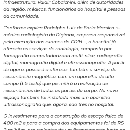
Museu
Infraestrutura, Valdir Cobalchini, além de autoridades
da região, médicos, funcionários do hospital e pessoas
da comunidade.
Unoesc
Store
Conforme explica Rodolpho Luiz de Faria Marsico ¬–
médico radiologista da Digimax, empresa responsável
pela execução dos exames do CDIH –, o hospital já
oferecia os serviços de radiologia, composto por
Selecione
tomografia computadorizada multi-slice, radiografia
o idioma
digital, mamografia digital e ultrassonografia. A partir
de agora, passará a oferecer também o serviço de
ressonância magnética, com um aparelho de alto
campo (1.5 tesla) que permitirá a realização de
A+
ressonâncias de todas as partes do corpo. No novo
A-
espaço também foi instalado mais um aparelho
ultrassonografia que, agora, são três no hospital.
O investimento para a construção do espaço físico de
400 m2 e para a compra dos equipamentos foi de R$