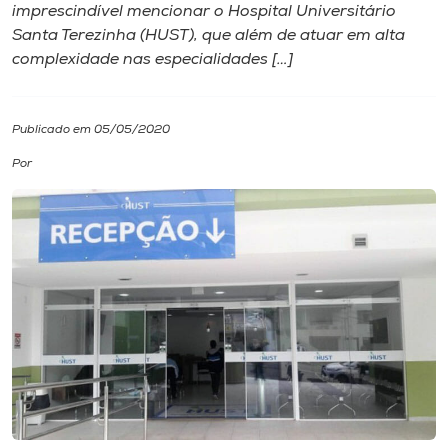
imprescindível mencionar o Hospital Universitário
Santa Terezinha (HUST), que além de atuar em alta
I.nova
complexidade nas especialidades […]
Diplomados
Publicado em 05/05/2020
Cultura
Por
CPA
Biblioteca
Editora
Rádio