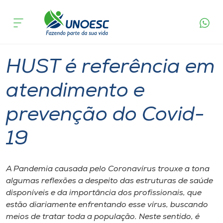
Página
O que
HUST é referência em atendimento e
inicial
acontece
prevenção do Covid-19
Cursos
Graduação
Geral
Joaçaba
Onde estamos
HUST é referência em
Pesquisa
atendimento e
prevenção do Covid-
Atendimento ao Estudante
19
Portal de Ensino
A Pandemia causada pelo Coronavírus trouxe a tona
A
algumas reflexões a despeito das estruturas de saúde
Unoesc
disponíveis e da importância dos profissionais, que
estão diariamente enfrentando esse vírus, buscando
Internacionalização
meios de tratar toda a população. Neste sentido, é