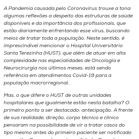
Museu
A Pandemia causada pelo Coronavírus trouxe a tona
algumas reflexões a despeito das estruturas de saúde
Unoesc
disponíveis e da importância dos profissionais, que
Store
estão diariamente enfrentando esse vírus, buscando
meios de tratar toda a população. Neste sentido, é
imprescindível mencionar o Hospital Universitário
Santa Terezinha (HUST), que além de atuar em alta
Selecione
complexidade nas especialidades de Oncologia e
o idioma
Neurocirurgia nos últimos meses, está sendo
referência em atendimentos Covid-19 para a
população macrorregional.
A+
Mas, o que difere o HUST de outras unidades
A-
hospitalares que igualmente estão nesta batalha? O
primeiro ponto a ser destacado: antecipação. A frente
de sua realidade, direção, corpo técnico e clínico
pensaram na possibilidade de vir a tratar casos do
tipo mesmo antes do primeiro paciente ser notificado