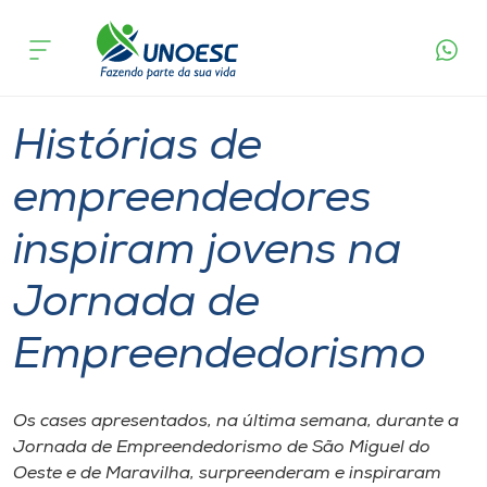
Página
O que
Histórias de empreendedores inspiram jovens
inicial
acontece
na Jornada de Empreendedorismo
Cursos
Graduação
Notícia de evento
São Miguel do Oeste
Onde estamos
Histórias de
Pesquisa
empreendedores
inspiram jovens na
Atendimento ao Estudante
Jornada de
Portal de Ensino
Empreendedorismo
A
Unoesc
Os cases apresentados, na última semana, durante a
Jornada de Empreendedorismo de São Miguel do
Internacionalização
Oeste e de Maravilha, surpreenderam e inspiraram