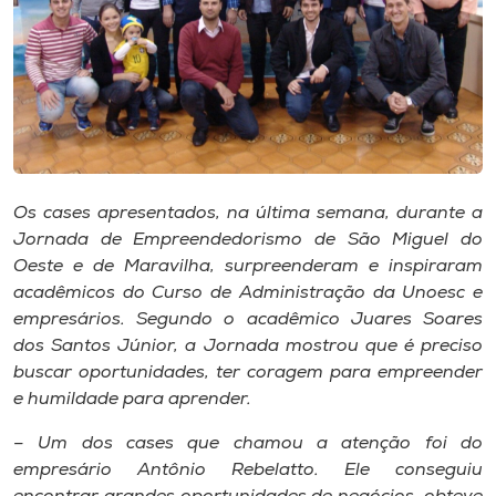
Museu
Unoesc
Store
Selecione
Os cases apresentados, na última semana, durante a
o idioma
Jornada de Empreendedorismo de São Miguel do
Oeste e de Maravilha, surpreenderam e inspiraram
acadêmicos do Curso de Administração da Unoesc e
empresários. Segundo o acadêmico Juares Soares
A+
dos Santos Júnior, a Jornada mostrou que é preciso
A-
buscar oportunidades, ter coragem para empreender
e humildade para aprender.
– Um dos cases que chamou a atenção foi do
empresário Antônio Rebelatto. Ele conseguiu