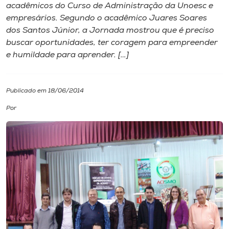
acadêmicos do Curso de Administração da Unoesc e
empresários. Segundo o acadêmico Juares Soares
I.nova
dos Santos Júnior, a Jornada mostrou que é preciso
buscar oportunidades, ter coragem para empreender
Diplomados
e humildade para aprender. […]
Cultura
Publicado em 18/06/2014
Por
CPA
Biblioteca
Editora
Rádio