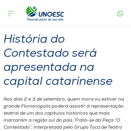
Página
O que
História do Contestado será apresentada na
inicial
acontece
capital catarinense
Cursos
Graduação
Joaçaba
Onde estamos
História do
Pesquisa
Contestado será
apresentada na
Atendimento ao Estudante
capital catarinense
Portal de Ensino
Nos dias 2 e 3 de setembro, quem mora ou estiver na
A
grande Florianópolis poderá assistir à representação
Unoesc
teatral de um dos capítulos históricos que mais
marcaram a região sul do país. Trata-se da Peça “O
Internacionalização
Contestado”, interpretada pelo Grupo Toca de Teatro