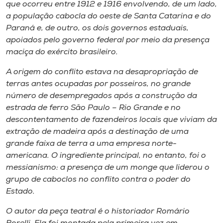
Museu
que ocorreu entre 1912 e 1916 envolvendo, de um lado,
a população cabocla do oeste de Santa Catarina e do
Paraná e, de outro, os dois governos estaduais,
Unoesc
apoiados pelo governo federal por meio da presença
Store
maciça do exército brasileiro.
A origem do conflito estava na desapropriação de
terras antes ocupadas por posseiros, no grande
Selecione
número de desempregados após a construção da
o idioma
estrada de ferro São Paulo – Rio Grande e no
descontentamento de fazendeiros locais que viviam da
extração de madeira após a destinação de uma
grande faixa de terra a uma empresa norte-
A+
americana. O ingrediente principal, no entanto, foi o
A-
messianismo: a presença de um monge que liderou o
grupo de caboclos no conflito contra o poder do
Estado.
O autor da peça teatral é o historiador Romário