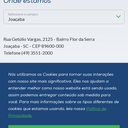
Onde estamos
Selecione o campus
Rua Getúlio Vargas, 2125 - Bairro Flor da Serra
Joaçaba - SC - CEP 89600-000
Telefone (49) 3551-2000
Siga a Unoesc
Nós utilizamos os Cookies para tornar suas interações
com nosso site mais significativa. Eles nos ajudam a
entender melhor como nosso website está sendo usado,
assim podemos entregar conteúdo sob medida para
você. Para mais informações sobre os tipos diferentes de
cookies que estamos usando, leia nossa
Política de
Privacidade
.