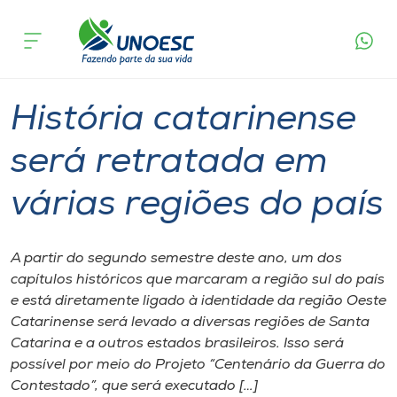
Página
O que
História catarinense será retratada em
inicial
acontece
várias regiões do país
Cursos
Graduação
Onde estamos
História catarinense
Pesquisa
será retratada em
várias regiões do país
Atendimento ao Estudante
Portal de Ensino
A partir do segundo semestre deste ano, um dos
capítulos históricos que marcaram a região sul do país
e está diretamente ligado à identidade da região Oeste
A
Catarinense será levado a diversas regiões de Santa
Unoesc
Catarina e a outros estados brasileiros. Isso será
possível por meio do Projeto “Centenário da Guerra do
Internacionalização
Contestado”, que será executado […]