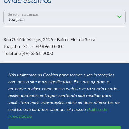
Onde estamos
Selecione o campus
Rua Getúlio Vargas, 2125 - Bairro Flor da Serra
Joaçaba - SC - CEP 89600-000
Telefone (49) 3551-2000
Siga a Unoesc
Nós utilizamos os Cookies para tornar suas interações
com nosso site mais significativa. Eles nos ajudam a
entender melhor como nosso website está sendo usado,
assim podemos entregar conteúdo sob medida para
você. Para mais informações sobre os tipos diferentes de
cookies que estamos usando, leia nossa
Política de
Privacidade
.