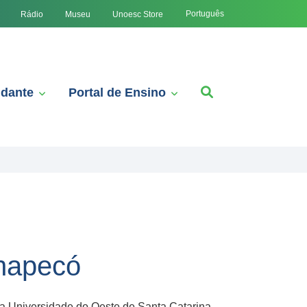
Português
Rádio
Museu
Unoesc Store
udante
Portal de Ensino
hapecó
na Universidade do Oeste de Santa Catarina –