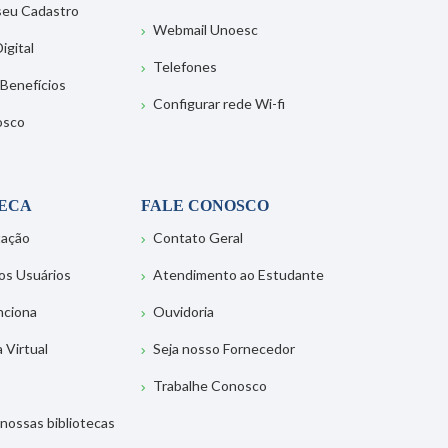
 seu Cadastro
Webmail Unoesc
igital
Telefones
 Benefícios
Configurar rede Wi-fi
osco
TECA
FALE CONOSCO
tação
Contato Geral
os Usuários
Atendimento ao Estudante
nciona
Ouvidoria
a Virtual
Seja nosso Fornecedor
Trabalhe Conosco
nossas bibliotecas