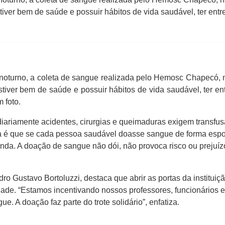
r bem de saúde e possuir hábitos de vida saudável, ter entre
do noturno, a coleta de sangue realizada pelo Hemosc Chapecó,
er bem de saúde e possuir hábitos de vida saudável, ter ent
 foto.
riamente acidentes, cirurgias e queimaduras exigem transfus
iva é que se cada pessoa saudável doasse sangue de forma esp
anda. A doação de sangue não dói, não provoca risco ou prejuíz
dro Gustavo Bortoluzzi, destaca que abrir as portas da instit
e. “Estamos incentivando nossos professores, funcionários e 
 A doação faz parte do trote solidário”, enfatiza.