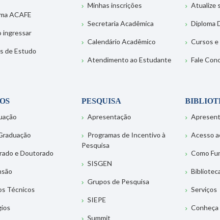
Minhas inscrições
Atualize
ema ACAFE
Secretaria Acadêmica
Diploma D
 ingressar
Calendário Acadêmico
Cursos e
s de Estudo
Atendimento ao Estudante
Fale Con
OS
PESQUISA
BIBLIO
uação
Apresentação
Apresen
Graduação
Programas de Incentivo à
Acesso a
Pesquisa
rado e Doutorado
Como Fu
SISGEN
nsão
Bibliotec
Grupos de Pesquisa
os Técnicos
Serviços
SIEPE
gios
Conheça 
Summit