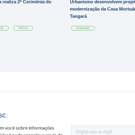
 realiza 2ª Cerimônia do
Urbanismo desenvolvem projet
modernização da Casa Mortuár
Tangará
ção
Notícia
Graduação
sc
om você sobre informações
 Você pode cancelar o envio da