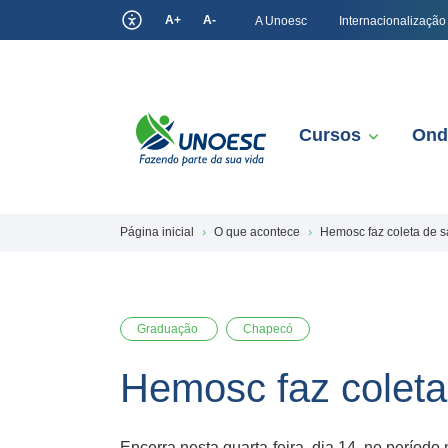
A+
A-
A Unoesc
Internacionalização
Cursos
Ond
Página inicial
O que acontece
Hemosc faz coleta de
Graduação
Chapecó
Hemosc faz colet
Encerra nesta quarta-feira, dia 14, no perío