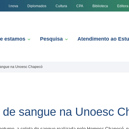
I.nova
Diplomados
Cultura
CPA
Biblioteca
Editora
e estamos
Pesquisa
Atendimento ao Est
 sangue na Unoesc Chapecó
a de sangue na Unoesc C
do noturno, a coleta de sangue realizada pelo Hemosc Chapecó, 