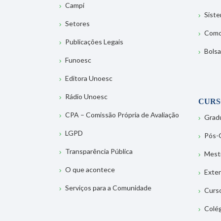
Campi
Sist
Setores
Como
Publicações Legais
Bolsa
Funoesc
Editora Unoesc
Rádio Unoesc
CURS
CPA – Comissão Própria de Avaliação
Grad
LGPD
Pós-
Transparência Pública
Mest
O que acontece
Exte
Serviços para a Comunidade
Curs
Colé