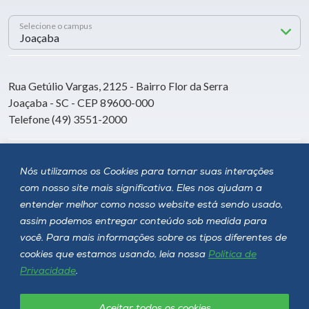
Selecione o campus
Rua Getúlio Vargas, 2125 - Bairro Flor da Serra
Joaçaba - SC - CEP 89600-000
Telefone (49) 3551-2000
Siga a Unoesc
Nós utilizamos os Cookies para tornar suas interações
com nosso site mais significativa. Eles nos ajudam a
entender melhor como nosso website está sendo usado,
assim podemos entregar conteúdo sob medida para
você. Para mais informações sobre os tipos diferentes de
cookies que estamos usando, leia nossa
Política de
Privacidade
.
Aceitar todos os cookies