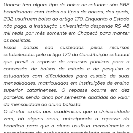
Museu
Unoesc tem algum tipo de bolsa de estudos: são 562
beneficiados com todos os tipos de bolsas, dos quais,
232 usufruem bolsa do artigo 170. Enquanto o Estado
Unoesc
não paga, a instituição universitária despende R$ 48
Store
mil reais por mês somente em Chapecó para manter
os bolsistas.
Essas bolsas são custeadas pelos recursos
estabelecidos pelo artigo 170 da Constituição estadual
Selecione
o idioma
que prevê o repasse de recursos públicos para a
concessão de bolsas de estudo e de pesquisa a
estudantes com dificuldades para custeio de suas
mensalidades, matriculados em instituições de ensino
A+
superior catarinenses. O repasse ocorre em dez
A-
parcelas, sendo cinco por semestre, abatidas do valor
da mensalidade do aluno bolsista.
O diretor expôs aos acadêmicos que a Universidade
vem, há alguns anos, antecipando o repasse do
benefício para que o aluno usufrua mensalmente a