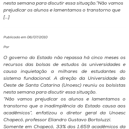
nesta semana para discutir essa situação.“Não vamos
prejudicar os alunos e lamentamos o transtorno que
I.nova
[…]
Diplomados
Publicado em 06/07/2010
Cultura
Por
O governo do Estado não repassa há cinco meses os
CPA
recursos das bolsas de estudos às universidades e
causa inquietação a milhares de estudantes do
sistema fundacional. A direção da Universidade do
Biblioteca
Oeste de Santa Catarina (Unoesc) reuniu os bolsistas
nesta semana para discutir essa situação.
Editora
“Não vamos prejudicar os alunos e lamentamos o
transtorno que a inadimplência do Estado causa aos
acadêmicos”, enfatizou o diretor geral da Unoesc
Rádio
Chapecó, professor Eliandro Gustavo Bortoluzzi.
Somente em Chapecó, 33% dos 1.659 acadêmicos da