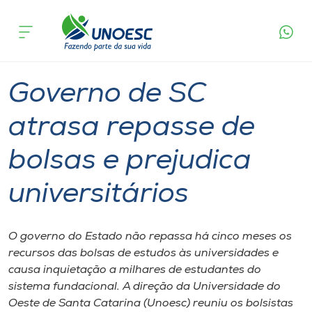
Página
O que
Governo de SC atrasa repasse de bolsas e
inicial
acontece
prejudica universitários
Cursos
Graduação
Chapecó
Onde estamos
Governo de SC
Pesquisa
atrasa repasse de
bolsas e prejudica
Atendimento ao Estudante
universitários
Portal de Ensino
O governo do Estado não repassa há cinco meses os
A
recursos das bolsas de estudos às universidades e
Unoesc
causa inquietação a milhares de estudantes do
sistema fundacional. A direção da Universidade do
Internacionalização
Oeste de Santa Catarina (Unoesc) reuniu os bolsistas