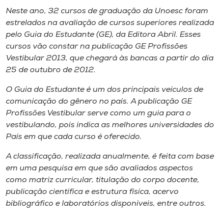
Museu
Neste ano, 32 cursos de graduação da Unoesc foram
estrelados na avaliação de cursos superiores realizada
Unoesc
pelo Guia do Estudante (GE), da Editora Abril. Esses
cursos vão constar na publicação GE Profissões
Store
Vestibular 2013, que chegará às bancas a partir do dia
25 de outubro de 2012.
O Guia do Estudante é um dos principais veículos de
Selecione
o idioma
comunicação do gênero no país. A publicação GE
Profissões Vestibular serve como um guia para o
vestibulando, pois indica as melhores universidades do
País em que cada curso é oferecido.
A+
A classificação, realizada anualmente, é feita com base
A-
em uma pesquisa em que são avaliados aspectos
como matriz curricular, titulação do corpo docente,
publicação científica e estrutura física, acervo
bibliográfico e laboratórios disponíveis, entre outros.