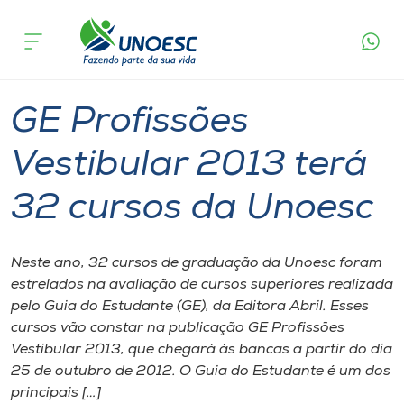
Página
O que
GE Profissões Vestibular 2013 terá 32
inicial
acontece
cursos da Unoesc
Cursos
Graduação
Onde estamos
GE Profissões
Pesquisa
Vestibular 2013 terá
32 cursos da Unoesc
Atendimento ao Estudante
Portal de Ensino
Neste ano, 32 cursos de graduação da Unoesc foram
estrelados na avaliação de cursos superiores realizada
pelo Guia do Estudante (GE), da Editora Abril. Esses
A
cursos vão constar na publicação GE Profissões
Unoesc
Vestibular 2013, que chegará às bancas a partir do dia
25 de outubro de 2012. O Guia do Estudante é um dos
Internacionalização
principais […]