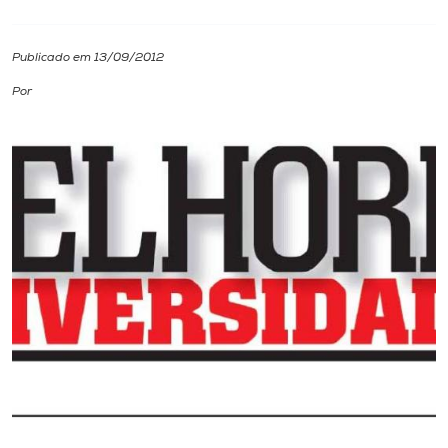
I.nova
Publicado em 13/09/2012
Por
Diplomados
Cultura
CPA
Biblioteca
Editora
Rádio