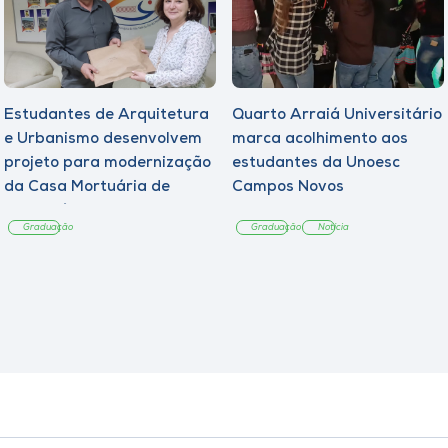
Estudantes de Arquitetura
Quarto Arraiá Universitário
e Urbanismo desenvolvem
marca acolhimento aos
projeto para modernização
estudantes da Unoesc
da Casa Mortuária de
Campos Novos
Tangará
Graduação
Graduação
Notícia