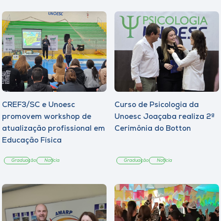
CREF3/SC e Unoesc
Curso de Psicologia da
promovem workshop de
Unoesc Joaçaba realiza 2ª
atualização profissional em
Cerimônia do Botton
Educação Física
Graduação
Notícia
Graduação
Notícia