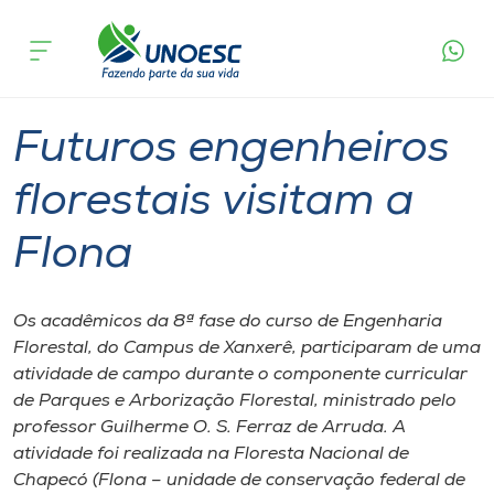
Página
O que
Futuros engenheiros florestais visitam a
inicial
acontece
Flona
Cursos
Graduação
Xanxerê
Onde estamos
Futuros engenheiros
Pesquisa
florestais visitam a
Flona
Atendimento ao Estudante
Portal de Ensino
Os acadêmicos da 8ª fase do curso de Engenharia
Florestal, do Campus de Xanxerê, participaram de uma
atividade de campo durante o componente curricular
A
de Parques e Arborização Florestal, ministrado pelo
Unoesc
professor Guilherme O. S. Ferraz de Arruda. A
atividade foi realizada na Floresta Nacional de
Internacionalização
Chapecó (Flona – unidade de conservação federal de