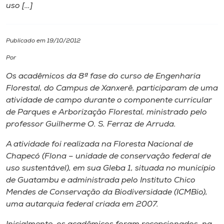
uso […]
I.nova
Publicado em 19/10/2012
Diplomados
Por
Os acadêmicos da 8ª fase do curso de Engenharia
Cultura
Florestal, do Campus de Xanxerê, participaram de uma
atividade de campo durante o componente curricular
CPA
de Parques e Arborização Florestal, ministrado pelo
professor Guilherme O. S. Ferraz de Arruda.
Biblioteca
A atividade foi realizada na Floresta Nacional de
Chapecó (Flona – unidade de conservação federal de
uso sustentável), em sua Gleba 1, situada no município
Editora
de Guatambu e administrada pelo Instituto Chico
Mendes de Conservação da Biodiversidade (ICMBio),
Rádio
uma autarquia federal criada em 2007.