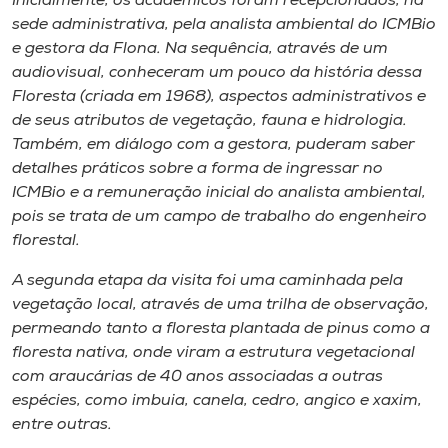
Inicialmente, os acadêmicos foram recepcionados, na
Museu
sede administrativa, pela analista ambiental do ICMBio
e gestora da Flona. Na sequência, através de um
Unoesc
audiovisual, conheceram um pouco da história dessa
Store
Floresta (criada em 1968), aspectos administrativos e
de seus atributos de vegetação, fauna e hidrologia.
Também, em diálogo com a gestora, puderam saber
detalhes práticos sobre a forma de ingressar no
Selecione
ICMBio e a remuneração inicial do analista ambiental,
o idioma
pois se trata de um campo de trabalho do engenheiro
florestal.
A segunda etapa da visita foi uma caminhada pela
A+
vegetação local, através de uma trilha de observação,
A-
permeando tanto a floresta plantada de pinus como a
floresta nativa, onde viram a estrutura vegetacional
com araucárias de 40 anos associadas a outras
espécies, como imbuia, canela, cedro, angico e xaxim,
entre outras.