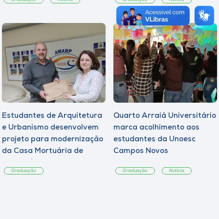
Estudantes de Arquitetura
Quarto Arraiá Universitário
e Urbanismo desenvolvem
marca acolhimento aos
projeto para modernização
estudantes da Unoesc
da Casa Mortuária de
Campos Novos
Tangará
Graduação
Graduação
Notícia