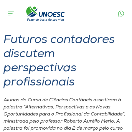
Página
O que
Futuros contadores discutem perspectivas
inicial
acontece
profissionais
Cursos
Graduação
Joaçaba
Onde estamos
Futuros contadores
Pesquisa
discutem
perspectivas
Atendimento ao Estudante
profissionais
Portal de Ensino
Alunos do Curso de Ciências Contábeis assistiram à
A
palestra “Alternativas, Perspectivas e as Novas
Unoesc
Oportunidades para o Profissional da Contabilidade”,
ministrada pelo professor Roberto Aurélio Merlo. A
Internacionalização
palestra foi promovida no dia 2 de março pelo curso