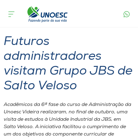
Página
O que
Futuros administradores visitam Grupo JBS
inicial
acontece
de Salto Veloso
Cursos
Graduação
Videira
Onde estamos
Futuros
Pesquisa
administradores
visitam Grupo JBS de
Atendimento ao Estudante
Salto Veloso
Portal de Ensino
Acadêmicos da 6ª fase do curso de Administração da
A
Unoesc Videira realizaram, no final de outubro, uma
Unoesc
visita de estudos à Unidade Industrial da JBS, em
Salto Veloso. A iniciativa facilitou o cumprimento de
Internacionalização
um dos objetivos do componente curricular de