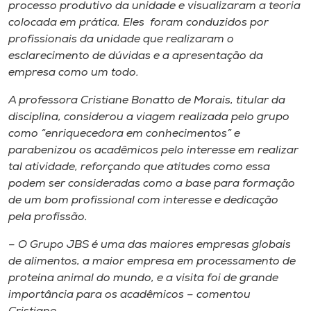
Museu
processo produtivo da unidade e visualizaram a teoria
colocada em prática. Eles foram conduzidos por
profissionai
s da unidade que realizaram o
Unoesc
esclarecimento de dúvidas e a apresentação da
Store
empresa como um todo.
A professora Cristiane Bonatto de Morais, titular da
disciplina, considerou a viagem realizada pelo grupo
Selecione
como “enriquecedora em conhecimentos” e
o idioma
parabenizou os acadêmicos pelo interesse em realizar
tal atividade, reforçando que atitudes como essa
podem ser consideradas como a base para formação
de um bom profissional com interesse e dedicação
A+
pela profissão.
A-
– O Grupo JBS é uma das maiores empresas globais
de alimentos, a maior empresa em processamento de
proteína animal do mundo, e a visita foi de grande
importância para os acadêmicos – comentou