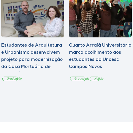
Estudantes de Arquitetura
Quarto Arraiá Universitário
e Urbanismo desenvolvem
marca acolhimento aos
projeto para modernização
estudantes da Unoesc
da Casa Mortuária de
Campos Novos
Tangará
Graduação
Graduação
Notícia