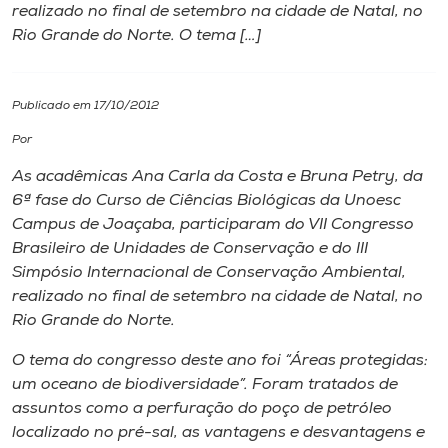
realizado no final de setembro na cidade de Natal, no
Rio Grande do Norte. O tema […]
I.nova
Diplomados
Publicado em 17/10/2012
Por
Cultura
As acadêmicas Ana Carla da Costa e Bruna Petry, da
6ª fase do Curso de Ciências Biológicas da Unoesc
CPA
Campus
de Joaçaba, participaram do VII Congresso
Brasileiro de Unidades de Conservação e do III
Simpósio Internacional de Conservação Ambiental,
Biblioteca
realizado no final de setembro na cidade de Natal, no
Rio Grande do Norte.
Editora
O tema do congresso deste ano foi “Áreas protegidas:
um oceano de biodiversidade”. Foram tratados de
Rádio
assuntos como a perfuração do poço de petróleo
localizado no pré-sal, as vantagens e desvantagens e