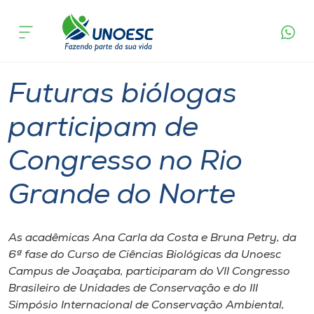
Página
O que
Futuras biólogas participam de Congresso no
inicial
acontece
Rio Grande do Norte
Cursos
Graduação
Onde estamos
Futuras biólogas
Pesquisa
participam de
Congresso no Rio
Atendimento ao Estudante
Grande do Norte
Portal de Ensino
As acadêmicas Ana Carla da Costa e Bruna Petry, da
A
6ª fase do Curso de Ciências Biológicas da Unoesc
Unoesc
Campus de Joaçaba, participaram do VII Congresso
Brasileiro de Unidades de Conservação e do III
Internacionalização
Simpósio Internacional de Conservação Ambiental,