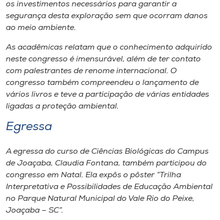
Museu
os investimentos necessários para garantir a
segurança desta exploração sem que ocorram danos
ao meio ambiente.
Unoesc
Store
As acadêmicas relatam que o conhecimento adquirido
neste congresso é imensurável, além de ter contato
com palestrantes de renome internacional. O
congresso também compreendeu o lançamento de
Selecione
vários livros e teve a participação de várias entidades
o idioma
ligadas a proteção ambiental.
Egressa
A+
A egressa do curso de Ciências Biológicas do
Campus
A-
de Joaçaba, Claudia Fontana, também participou do
congresso em Natal. Ela expôs o pôster “Trilha
Interpretativa e Possibilidades de Educação Ambiental
no Parque Natural Municipal do Vale Rio do Peixe,
Joaçaba – SC”.