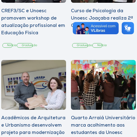
CREF3/SC e Unoesc
Curso de Psicologia da
promovem workshop de
Unoesc Joaçaba realiza 2ª
atualização profissional em
Cerimônia do Botton
Educação Física
Notícia
Graduação
Graduação
Notícia
Acadêmicos de Arquitetura
Quarto Arraiá Universitário
e Urbanismo desenvolvem
marca acolhimento aos
projeto para modernização
estudantes da Unoesc