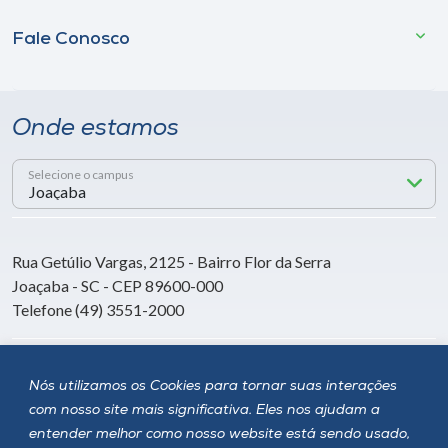
Fale Conosco
Onde estamos
Selecione o campus
Rua Getúlio Vargas, 2125 - Bairro Flor da Serra
Joaçaba - SC - CEP 89600-000
Telefone (49) 3551-2000
Siga a Unoesc
Nós utilizamos os Cookies para tornar suas interações
com nosso site mais significativa. Eles nos ajudam a
entender melhor como nosso website está sendo usado,