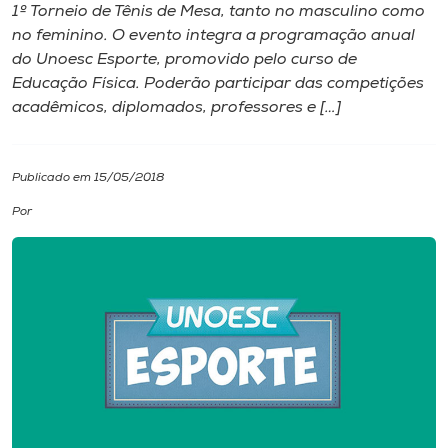
1º Torneio de Tênis de Mesa, tanto no masculino como
no feminino. O evento integra a programação anual
I.nova
do Unoesc Esporte, promovido pelo curso de
Educação Física. Poderão participar das competições
Diplomados
acadêmicos, diplomados, professores e […]
Cultura
Publicado em 15/05/2018
Por
CPA
Biblioteca
Editora
Rádio