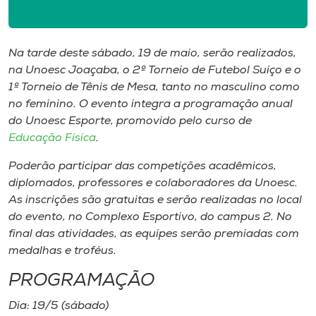
Museu
Unoesc
Na tarde deste sábado, 19 de maio, serão realizados,
Store
na Unoesc Joaçaba, o 2º Torneio de Futebol Suíço e o
1º Torneio de Tênis de Mesa, tanto no masculino como
no feminino. O evento integra a programação anual
do Unoesc Esporte, promovido pelo curso de
Selecione
Educação Física
.
o idioma
Poderão participar das competições acadêmicos,
diplomados, professores e colaboradores da Unoesc.
As inscrições são gratuitas e serão realizadas no local
A+
do evento, no Complexo Esportivo, do
campus
2. No
A-
final das atividades, as equipes serão premiadas com
medalhas e troféus.
PROGRAMAÇÃO
Dia: 19/5 (sábado)