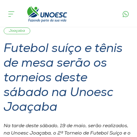
Página
O que
Futebol suíço e tênis de mesa serão os torneios
inicial
acontece
deste sábado na Unoesc Joaçaba
Cursos
Graduação
Notícia de evento
Esporte
Onde estamos
Joaçaba
Futebol suíço e tênis
Pesquisa
de mesa serão os
Atendimento ao Estudante
torneios deste
Portal de Ensino
sábado na Unoesc
Joaçaba
A
Unoesc
Na tarde deste sábado, 19 de maio, serão realizados,
Internacionalização
na Unoesc Joaçaba, o 2º Torneio de Futebol Suíço e o