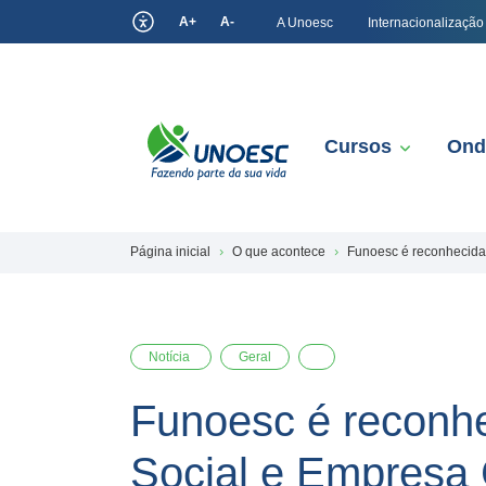
A+
A-
A Unoesc
Internacionalização
Cursos
Ond
Página inicial
O que acontece
Funoesc é reconhecida
Notícia
Geral
Funoesc é reconhe
Social e Empresa