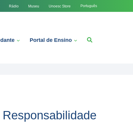
Português
Rádio
Museu
Unoesc Store
udante
Portal de Ensino
e Responsabilidade