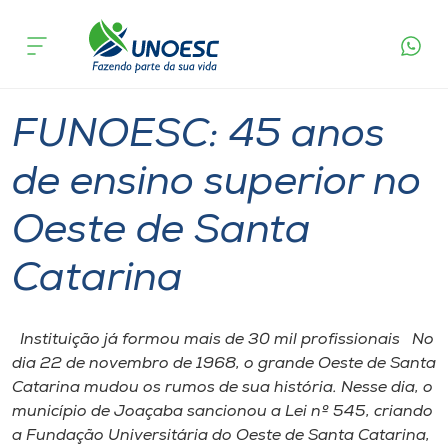
Página
O que
FUNOESC: 45 anos de ensino superior no
inicial
acontece
Oeste de Santa Catarina
Cursos
Graduação
Onde estamos
FUNOESC: 45 anos
Pesquisa
de ensino superior no
Oeste de Santa
Atendimento ao Estudante
Catarina
Portal de Ensino
Instituição já formou mais de 30 mil profissionais No
A
dia 22 de novembro de 1968, o grande Oeste de Santa
Unoesc
Catarina mudou os rumos de sua história. Nesse dia, o
município de Joaçaba sancionou a Lei nº 545, criando
Internacionalização
a Fundação Universitária do Oeste de Santa Catarina,