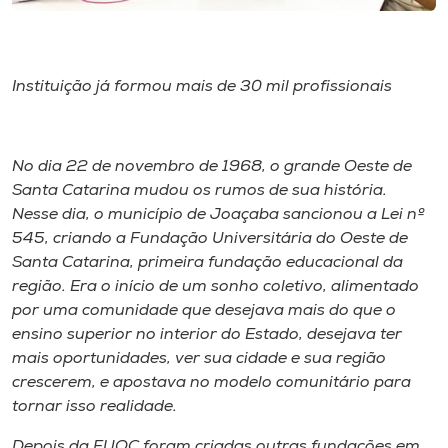
Museu
Unoesc
Instituição já formou mais de 30 mil profissionais
Store
No dia 22 de novembro de 1968, o grande Oeste de
Santa Catarina mudou os rumos de sua história.
Selecione
o idioma
Nesse dia, o município de Joaçaba sancionou a Lei nº
545, criando a Fundação Universitária do Oeste de
Santa Catarina, primeira fundação educacional da
região. Era o início de um sonho coletivo, alimentado
A+
por uma comunidade que desejava mais do que o
A-
ensino superior no interior do Estado, desejava ter
mais oportunidades, ver sua cidade e sua região
crescerem, e apostava no modelo comunitário para
tornar isso realidade.
Depois da FUOC foram criadas outras fundações em