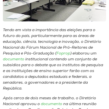
Museu
Unoesc
Store
Tendo em vista a importância das eleições para o
futuro do país, particularmente para as áreas de
educação, ciência, tecnologia e inovação, o Diretório
Selecione
Nacional do Fórum Nacional de Pró-Reitores de
o idioma
Pesquisa e Pós-Graduação (
Foprop
) elaborou um
documento
institucional contendo um conjunto de
subsídios para o debate que os institutos de pesquisa
e as instituições de ensino superior farão com os
A+
candidatos a deputados estaduais e federais, a
A-
senadores, a governadores e a presidente da
República.
Após cerca de dois meses de trabalho, o Diretório
Nacional aprovou o
documento
na última reunião