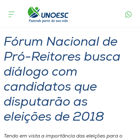
Página
O que
Fórum Nacional de Pró-Reitores busca diálogo
inicial
acontece
com candidatos que disputarão as eleições de
Cursos
2018
Graduação
Reitoria
Joaçaba
Onde estamos
Fórum Nacional de
Pesquisa
Pró-Reitores busca
diálogo com
Atendimento ao Estudante
candidatos que
Portal de Ensino
disputarão as
A
eleições de 2018
Unoesc
Internacionalização
Tendo em vista a importância das eleições para o