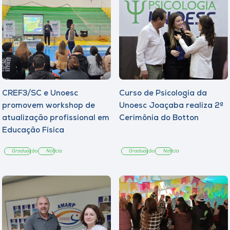
CREF3/SC e Unoesc
Curso de Psicologia da
promovem workshop de
Unoesc Joaçaba realiza 2ª
atualização profissional em
Cerimônia do Botton
Educação Física
Graduação
Notícia
Graduação
Notícia