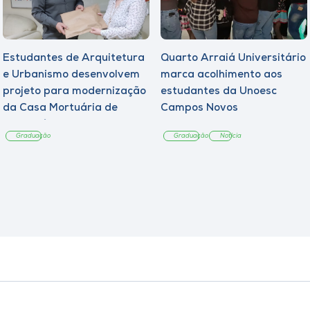
Estudantes de Arquitetura
Quarto Arraiá Universitário
e Urbanismo desenvolvem
marca acolhimento aos
projeto para modernização
estudantes da Unoesc
da Casa Mortuária de
Campos Novos
Tangará
Graduação
Graduação
Notícia