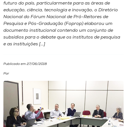
futuro do país, particularmente para as áreas de
educação, ciência, tecnologia e inovação, o Diretório
I.nova
Nacional do Fórum Nacional de Pró-Reitores de
Pesquisa e Pós-Graduação (Foprop) elaborou um
Diplomados
documento institucional contendo um conjunto de
subsídios para o debate que os institutos de pesquisa
e as instituições […]
Cultura
CPA
Publicado em 27/06/2018
Por
Biblioteca
Editora
Rádio