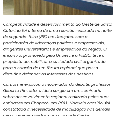
Museu
Unoesc
Competitividade e desenvolvimento do Oeste de Santa
Store
Catarina foi o tema de uma reunião realizada na noite
de segunda-feira (25) em Joaçaba, com a
participação de lideranças políticas e empresariais,
dirigentes universitários e empresários da região. O
Selecione
o idioma
encontro, promovido pela Unoesc e a FIESC, teve o
propósito de mobilizar a sociedade civil organizada
para a criação de um fórum regional que possa
discutir e defender os interesses dos oestinos.
A+
A-
Conforme explicou o moderador do debate, professor
Gilberto Pinzetta, a ideia surgiu em um seminário
sobre desenvolvimento regional realizado pelas duas
entidades em Chapecó, em 2011. Naquela ocasião, foi
constatada a necessidade de mobilização nas demais
microrregiões que formam o grande Oeste