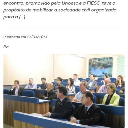
encontro, promovido pela Unoesc e a FIESC, teve o
propósito de mobilizar a sociedade civil organizada
I.nova
para a […]
Diplomados
Publicado em 27/03/2013
Cultura
Por
CPA
Biblioteca
Editora
Rádio