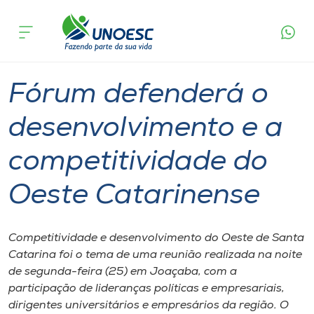
Página
O que
Fórum defenderá o desenvolvimento e a
inicial
acontece
competitividade do Oeste Catarinense
Cursos
Graduação
Joaçaba
Onde estamos
Fórum defenderá o
Pesquisa
desenvolvimento e a
competitividade do
Atendimento ao Estudante
Oeste Catarinense
Portal de Ensino
Competitividade e desenvolvimento do Oeste de Santa
A
Catarina foi o tema de uma reunião realizada na noite
Unoesc
de segunda-feira (25) em Joaçaba, com a
participação de lideranças políticas e empresariais,
Internacionalização
dirigentes universitários e empresários da região. O