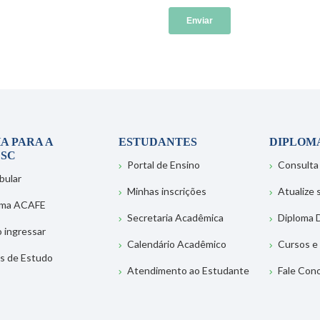
A PARA A
ESTUDANTES
DIPLOM
SC
Portal de Ensino
Consulta
bular
Minhas inscrições
Atualize
ema ACAFE
Secretaria Acadêmica
Diploma D
 ingressar
Calendário Acadêmico
Cursos e
s de Estudo
Atendimento ao Estudante
Fale Con