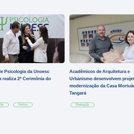
e Psicologia da Unoesc
Acadêmicos de Arquitetura e
 realiza 2ª Cerimônia do
Urbanismo desenvolvem projet
modernização da Casa Mortuár
Tangará
ção
Notícia
Graduação