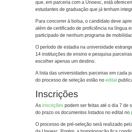
que, em parceria com a Unoesc, está oferece
estudantes de graduação que já tenham integ
Para concorrer à bolsa, o candidato deve apre
além de certificado de proficiência na língua 
participado de nenhum programa de mobilida
O período de estadia na universidade estrange
14 instituições de ensino e pesquisa parceira
escolher apenas um destino.
A lista das universidades parceiras em cada p
do processo de seleção estão no
edital
public
Inscrições
As
inscrições
podem ser feitas até o dia 7 de
do prazo os documentos listados no edital no
O processo de pré-seleção será realizado p
da Unoesc. Porém, a homologação fica condici