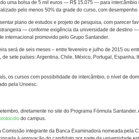
ndo uma bolsa de 5 mil euros — R$ 15.075 — para intercâmbio 
ralizado pelo menos 50% da grade do curso, com desempenho a
sentar plano de estudos e projeto de pesquisa, com parecer fa
estrangeira — conforme exigência da universidade de destino —, 
de internacional promovido pelo Grupo Santander.
ira será de seis meses – entre fevereiro e julho de 2015 ou en
s, de sete países: Argentina, Chile, México, Portugal, Espanha,
aís, os cursos com possibilidade de intercâmbio, o nível de dom
ado pela Unoesc.
 setembro, diretamente no site do Programa Fórmula Santander. 
protocolo
do campus.
ela Comissão integrante da Banca Examinadora nomeada pela 
onada à aprovação do candidato por parte da universidade est