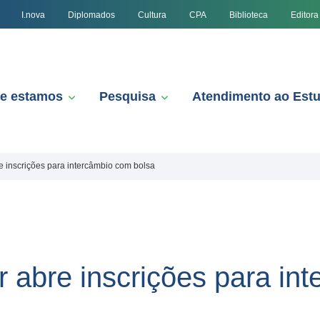
I.nova
Diplomados
Cultura
CPA
Biblioteca
Editora
e estamos
Pesquisa
Atendimento ao Est
 inscrições para intercâmbio com bolsa
 abre inscrições para in