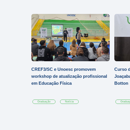
CREF3/SC e Unoesc promovem
Curso d
workshop de atualização profissional
Joaçaba
em Educação Física
Botton
Graduação
Notícia
Gradua