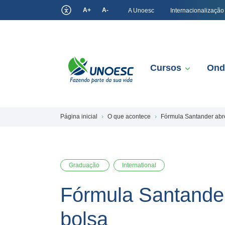
A+
A-
A Unoesc
Internacionalização
Cursos
Ond
Página inicial
O que acontece
Fórmula Santander abre
Graduação
International
Fórmula Santander
bolsa