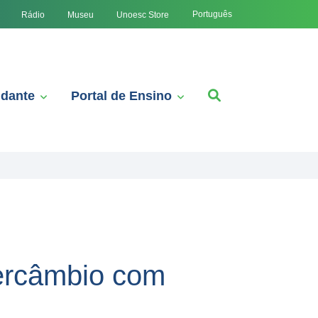
Português
Rádio
Museu
Unoesc Store
udante
Portal de Ensino
tercâmbio com