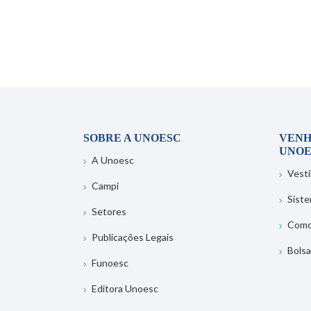
SOBRE A UNOESC
VENH
UNOE
A Unoesc
Vesti
Campi
Sist
Setores
Como
Publicações Legais
Bolsa
Funoesc
Editora Unoesc