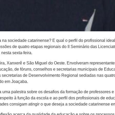
 na sociedade catarinense? E qual o perfil do profissional ide
sões de quatro etapas regionais do II Seminário das Licenciat
esta sexta-feira.
ra, Xanxerê e São Miguel do Oeste. Envolveram representantes
cação, de fóruns, conselhos e secretarias municipais de Educaç
s secretarias de Desenvolvimento Regional sediadas nas quat
ado em Joaçaba.
m a uma palestra sobre os desafios da formação de professores 
espeito à função da escola e ao perfil dos profissionais de e
dades consigam atingir o que deseja a sociedade catarinense e
flexão acerca da qualidade da educação e sobre os processos d