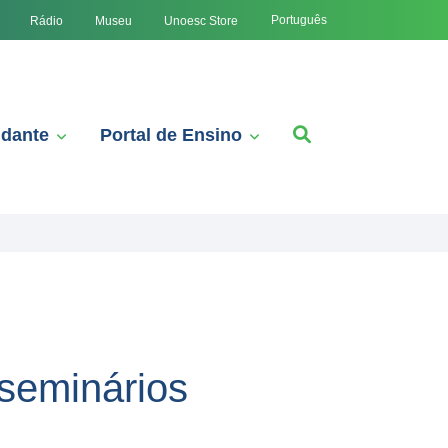
Português
Rádio
Museu
Unoesc Store
udante
Portal de Ensino
seminários