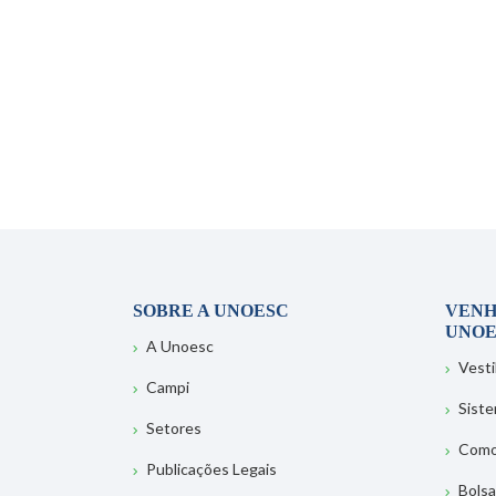
SOBRE A UNOESC
VENH
UNOE
A Unoesc
Vesti
Campi
Sist
Setores
Como
Publicações Legais
Bolsa