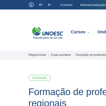
A+
A-
A Unoesc
Internacionalização
Cursos
Ond
Página inicial
O que acontece
Formação de professore
Graduação
Formação de profe
regionais