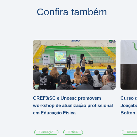
Confira também
CREF3/SC e Unoesc promovem
Curso d
workshop de atualização profissional
Joaçaba
em Educação Física
Botton
Graduação
Notícia
Gradua