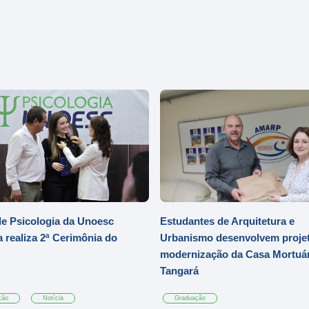
e Psicologia da Unoesc
Estudantes de Arquitetura e
 realiza 2ª Cerimônia do
Urbanismo desenvolvem projet
modernização da Casa Mortuár
Tangará
ção
Notícia
Graduação