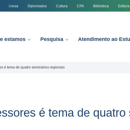
I.nova
Diplomados
Cultura
CPA
Biblioteca
Editora
e estamos
Pesquisa
Atendimento ao Est
s é tema de quatro seminários regionais
ssores é tema de quatro 