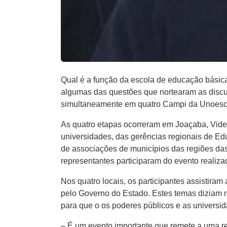
Qual é a função da escola de educação básica
algumas das questões que nortearam as discus
simultaneamente em quatro Campi da Unoesc n
As quatro etapas ocorreram em Joaçaba, Videi
universidades, das gerências regionais de Edu
de associações de municípios das regiões da
representantes participaram do evento realiz
Nos quatro locais, os participantes assistira
pelo Governo do Estado. Estes temas diziam r
para que o os poderes públicos e as universi
– É um evento importante que remete a uma re