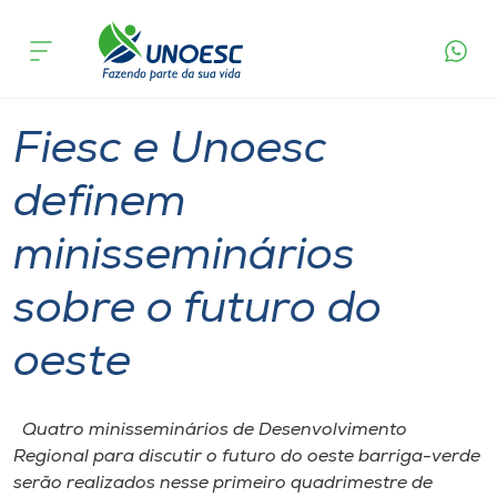
Página
O que
Fiesc e Unoesc definem minisseminários
inicial
acontece
sobre o futuro do oeste
Cursos
Graduação
Chapecó
Onde estamos
Fiesc e Unoesc
Pesquisa
definem
minisseminários
Atendimento ao Estudante
sobre o futuro do
Portal de Ensino
oeste
A
Unoesc
Quatro minisseminários de Desenvolvimento
Regional para discutir o futuro do oeste barriga-verde
Internacionalização
serão realizados nesse primeiro quadrimestre de