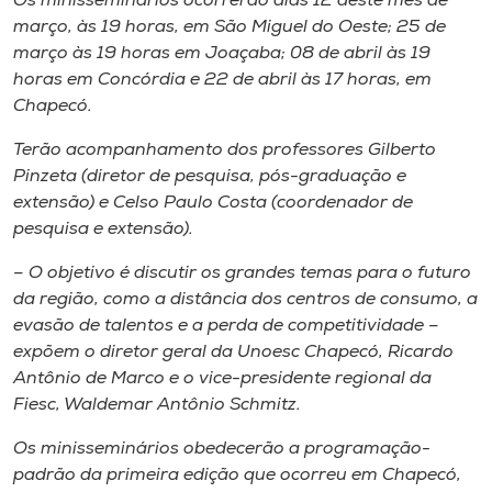
Os minisseminários ocorrerão dias 12 deste mês de
Museu
março, às 19 horas, em São Miguel do Oeste; 25 de
março às 19 horas em Joaçaba; 08 de abril às 19
Unoesc
horas em Concórdia e 22 de abril às 17 horas, em
Store
Chapecó.
Terão acompanhamento dos professores Gilberto
Pinzeta (diretor de pesquisa, pós-graduação e
extensão) e Celso Paulo Costa (coordenador de
Selecione
o idioma
pesquisa e extensão).
– O objetivo é discutir os grandes temas para o futuro
da região, como a distância dos centros de consumo, a
A+
evasão de talentos e a perda de competitividade –
A-
expõem o diretor geral da Unoesc Chapecó, Ricardo
Antônio de Marco e o vice-presidente regional da
Fiesc, Waldemar Antônio Schmitz.
Os minisseminários obedecerão a programação-
padrão da primeira edição que ocorreu em Chapecó,