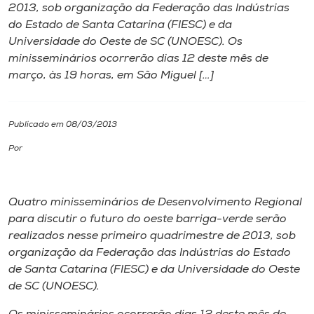
2013, sob organização da Federação das Indústrias
do Estado de Santa Catarina (FIESC) e da
I.nova
Universidade do Oeste de SC (UNOESC). Os
minisseminários ocorrerão dias 12 deste mês de
Diplomados
março, às 19 horas, em São Miguel […]
Cultura
Publicado em 08/03/2013
Por
CPA
Biblioteca
Quatro minisseminários de Desenvolvimento Regional
para discutir o futuro do oeste barriga-verde serão
realizados nesse primeiro quadrimestre de 2013, sob
Editora
organização da Federação das Indústrias do Estado
de Santa Catarina (FIESC) e da Universidade do Oeste
Rádio
de SC (UNOESC).