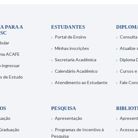
A PARA A
ESTUDANTES
DIPLOM
SC
Portal de Ensino
Consulta
bular
Minhas inscrições
Atualize
ema ACAFE
Secretaria Acadêmica
Diploma D
 ingressar
Calendário Acadêmico
Cursos e
s de Estudo
Atendimento ao Estudante
Fale Con
OS
PESQUISA
BIBLIO
uação
Apresentação
Apresen
Graduação
Programas de Incentivo à
Acesso a
Pesquisa