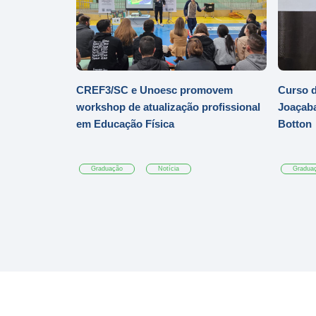
CREF3/SC e Unoesc promovem
Curso d
workshop de atualização profissional
Joaçaba
em Educação Física
Botton
Graduação
Notícia
Gradua