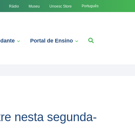
Português
Rádio
Museu
Unoesc Store
udante
Portal de Ensino
tre nesta segunda-