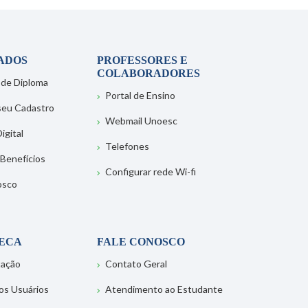
ADOS
PROFESSORES E
COLABORADORES
 de Diploma
Portal de Ensino
 seu Cadastro
Webmail Unoesc
igital
Telefones
 Benefícios
Configurar rede Wi-fi
osco
TECA
FALE CONOSCO
tação
Contato Geral
os Usuários
Atendimento ao Estudante