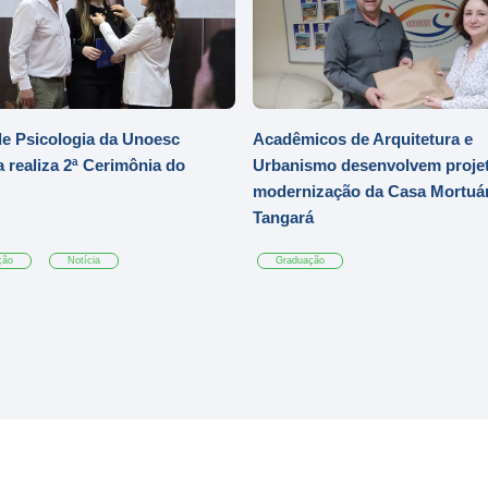
e Psicologia da Unoesc
Acadêmicos de Arquitetura e
 realiza 2ª Cerimônia do
Urbanismo desenvolvem projet
modernização da Casa Mortuár
Tangará
ção
Notícia
Graduação