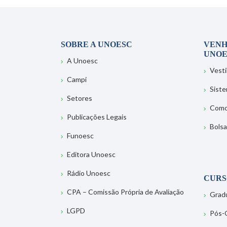
SOBRE A UNOESC
VENH
UNOE
A Unoesc
Vesti
Campi
Sist
Setores
Como
Publicações Legais
Bolsa
Funoesc
Editora Unoesc
Rádio Unoesc
CURS
CPA – Comissão Própria de Avaliação
Grad
LGPD
Pós-