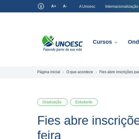
A+
A-
A Unoesc
Internacionalização
Cursos
Ond
Página inicial
O que acontece
Fies abre inscrições p
Graduação
Estudante
Fies abre inscriç
feira