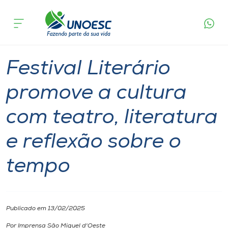
Página
O que
Festival Literário promove a cultura com teatro,
inicial
acontece
literatura e reflexão sobre o tempo
Cursos
Graduação
São Miguel do Oeste
Onde estamos
Festival Literário
Pesquisa
promove a cultura
com teatro, literatura
Atendimento ao Estudante
e reflexão sobre o
Portal de Ensino
tempo
A
Unoesc
Publicado em 13/02/2025
Internacionalização
Por Imprensa São Miguel d'Oeste