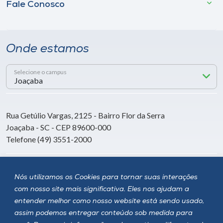
Fale Conosco
Onde estamos
Selecione o campus
Rua Getúlio Vargas, 2125 - Bairro Flor da Serra
Joaçaba - SC - CEP 89600-000
Telefone (49) 3551-2000
Siga a Unoesc
Nós utilizamos os Cookies para tornar suas interações
com nosso site mais significativa. Eles nos ajudam a
entender melhor como nosso website está sendo usado,
assim podemos entregar conteúdo sob medida para