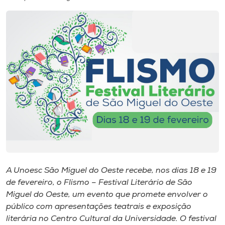
I.nova
Diplomados
Cultura
CPA
Biblioteca
Editora
A Unoesc São Miguel do Oeste recebe, nos dias 18 e 19
de fevereiro, o Flismo – Festival Literário de São
Miguel do Oeste, um evento que promete envolver o
Rádio
público com apresentações teatrais e exposição
literária no Centro Cultural da Universidade. O festival