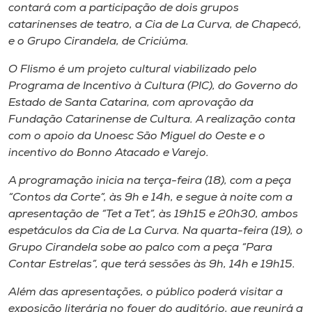
Museu
contará com a participação de dois grupos
catarinenses de teatro, a Cia de La Curva, de Chapecó,
e o Grupo Cirandela, de Criciúma.
Unoesc
Store
O Flismo é um projeto cultural viabilizado pelo
Programa de Incentivo à Cultura (PIC), do Governo do
Estado de Santa Catarina, com aprovação da
Fundação Catarinense de Cultura. A realização conta
Selecione
com o apoio da Unoesc São Miguel do Oeste e o
o idioma
incentivo do Bonno Atacado e Varejo.
A programação inicia na terça-feira (18), com a peça
“Contos da Corte”, às 9h e 14h, e segue à noite com a
A+
apresentação de “Tet a Tet”, às 19h15 e 20h30, ambos
A-
espetáculos da Cia de La Curva. Na quarta-feira (19), o
Grupo Cirandela sobe ao palco com a peça “Para
Contar Estrelas”, que terá sessões às 9h, 14h e 19h15.
Além das apresentações, o público poderá visitar a
exposição literária no foyer do auditório, que reunirá a