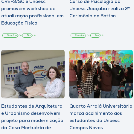
CREF3/SC e Unoesc
Curso de Psicologia da
promovem workshop de
Unoesc Joaçaba realiza 2ª
atualização profissional em
Cerimônia do Botton
Educação Física
Graduação
Notícia
Graduação
Notícia
Estudantes de Arquitetura
Quarto Arraiá Universitário
e Urbanismo desenvolvem
marca acolhimento aos
projeto para modernização
estudantes da Unoesc
da Casa Mortuária de
Campos Novos