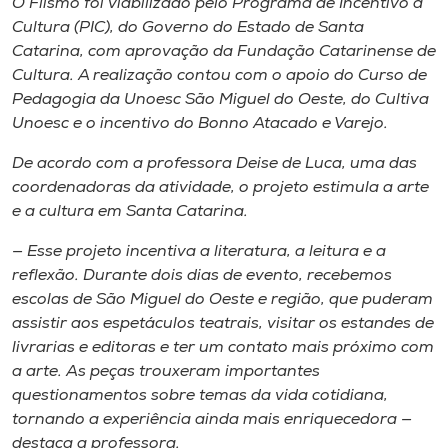
O Flismo foi viabilizado pelo Programa de Incentivo à
Museu
Cultura (PIC), do Governo do Estado de Santa
Catarina, com aprovação da Fundação Catarinense de
Unoesc
Cultura. A realização contou com o apoio do Curso de
Store
Pedagogia da Unoesc São Miguel do Oeste, do Cultiva
Unoesc e o incentivo do Bonno Atacado e Varejo.
De acordo com a professora Deise de Luca, uma das
coordenadoras da atividade, o projeto estimula a arte
Selecione
o idioma
e a cultura em Santa Catarina.
— Esse projeto incentiva a literatura, a leitura e a
reflexão. Durante dois dias de evento, recebemos
A+
escolas de São Miguel do Oeste e região, que puderam
A-
assistir aos espetáculos teatrais, visitar os estandes de
livrarias e editoras e ter um contato mais próximo com
a arte. As peças trouxeram importantes
questionamentos sobre temas da vida cotidiana,
tornando a experiência ainda mais enriquecedora —
destaca a professora.