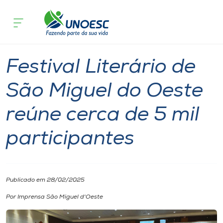
Página inicial
O que acontece
Festival Literário de São Miguel do Oe
Cursos
Graduação
São Miguel do Oeste
Onde estamos
Festival Literário de
Pesquisa
São Miguel do Oeste
reúne cerca de 5 mil
Atendimento ao Estudante
participantes
Portal de Ensino
A
Publicado em 28/02/2025
Unoesc
Por Imprensa São Miguel d'Oeste
Internacionalização