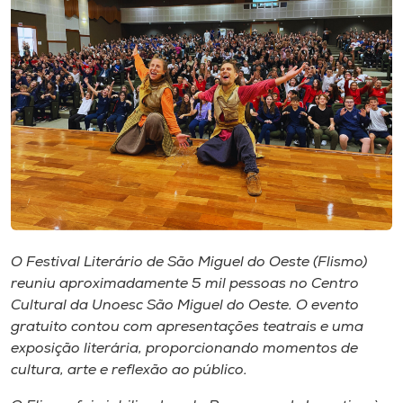
I.nova
Diplomados
Cultura
CPA
Biblioteca
O Festival Literário de São Miguel do Oeste (Flismo)
reuniu aproximadamente 5 mil pessoas no Centro
Editora
Cultural da Unoesc São Miguel do Oeste. O evento
gratuito contou com apresentações teatrais e uma
exposição literária, proporcionando momentos de
Rádio
cultura, arte e reflexão ao público.