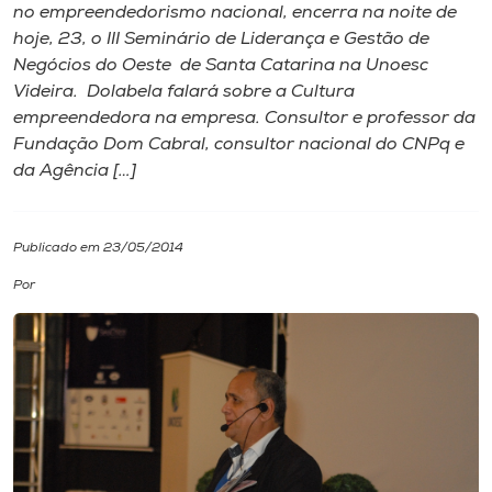
no empreendedorismo nacional, encerra na noite de
hoje, 23, o III Seminário de Liderança e Gestão de
I.nova
Negócios do Oeste de Santa Catarina na Unoesc
Videira. Dolabela falará sobre a Cultura
Diplomados
empreendedora na empresa. Consultor e professor da
Fundação Dom Cabral, consultor nacional do CNPq e
da Agência […]
Cultura
CPA
Publicado em 23/05/2014
Por
Biblioteca
Editora
Rádio