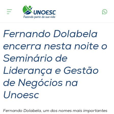
Página
O que
Fernando Dolabela encerra nesta noite o
inicial
acontece
Seminário de Liderança e Gestão de Negócios na
Cursos
Unoesc
Graduação
Palestra
Videira
Onde estamos
Fernando Dolabela
Pesquisa
encerra nesta noite o
Seminário de
Atendimento ao Estudante
Liderança e Gestão
Portal de Ensino
de Negócios na
A
Unoesc
Unoesc
Internacionalização
Fernando Dolabela, um dos nomes mais importantes