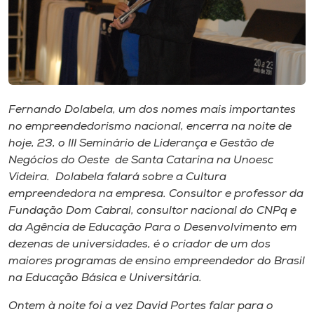
Museu
Unoesc
Store
Fernando Dolabela, um dos nomes mais importantes
no empreendedorismo nacional, encerra na noite de
Selecione
hoje, 23, o III Seminário de Liderança e Gestão de
o idioma
Negócios do Oeste de Santa Catarina na Unoesc
Videira. Dolabela falará sobre a Cultura
empreendedora na empresa. Consultor e professor da
A+
Fundação Dom Cabral, consultor nacional do CNPq e
A-
da Agência de Educação Para o Desenvolvimento em
dezenas de universidades, é o criador de um dos
maiores programas de ensino empreendedor do Brasil
na Educação Básica e Universitária.
Ontem à noite foi a vez David Portes falar para o