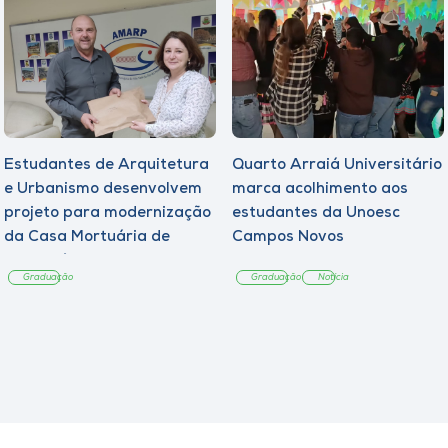
Estudantes de Arquitetura
Quarto Arraiá Universitário
e Urbanismo desenvolvem
marca acolhimento aos
projeto para modernização
estudantes da Unoesc
da Casa Mortuária de
Campos Novos
Tangará
Graduação
Graduação
Notícia