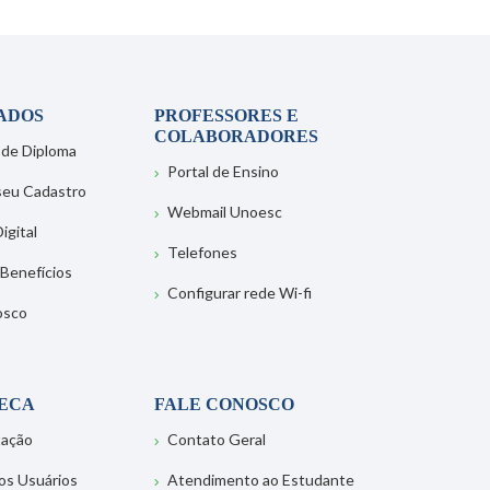
ADOS
PROFESSORES E
COLABORADORES
 de Diploma
Portal de Ensino
 seu Cadastro
Webmail Unoesc
igital
Telefones
 Benefícios
Configurar rede Wi-fi
osco
TECA
FALE CONOSCO
tação
Contato Geral
os Usuários
Atendimento ao Estudante