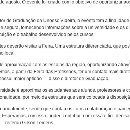
 de agosto. O evento foi criado com o objetivo de oportunizar a
tor de Graduação da Unoesc Videira, o evento tem a finalidade 
 e segura, fornecendo informações sobre a universidade e os div
ituição e o trabalho desenvolvido pelos cursos.
tes deverão visitar a Feira. Uma estrutura diferenciada, que pos
no local.
 aproximação com as escolas da região, oportunizando através
emos, a partir da Feira das Profissões, ter um contato mais dire
 possui maior aptidão — disse o diretor de Graduação.
sidade é aproximar os estudantes ​aos ​alunos, professores e ​
onalidade, por meio ​da​ estrutura que será colocada ​à​ disposiçã
nualmente, sendo que contamos com a colaboração e parceria d
speramos​,​ com isso​,​ poder contribuir com essa difícil decisã
r — reiterou Gilson Leidens.