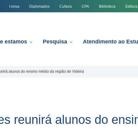
I.nova
Diplomados
Cultura
CPA
Biblioteca
Editora
e estamos
Pesquisa
Atendimento ao Est
eunirá alunos do ensino médio da região de Videira
es reunirá alunos do ens