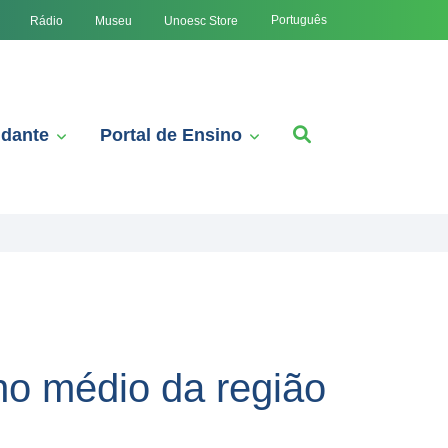
Português
Rádio
Museu
Unoesc Store
udante
Portal de Ensino
ino médio da região