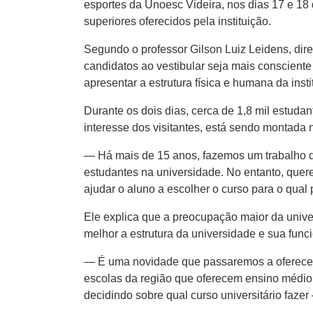
esportes da Unoesc Videira​,​ nos dias 17 e 18
superiores oferecidos pela instituição.
Segundo o professor Gilson Luiz Leidens, dire
candidatos ao vestibular seja mais consciente
apresentar a estrutura física e humana da inst
Durante os dois dias, cerca de 1,8 mil estudan
interesse do​s visitantes, está sendo montada 
— Há mais de 15 anos, fazemos um trabalho de
estudantes na universidade. No entanto​,​ quer
ajudar o aluno a escolher o curso para o qual
Ele explica que a preocupação maior da univer
melhor a ​estrutura da ​universidade e sua funci
— É uma novidade que passaremos a oferecer a
escolas da região que oferecem ensino médio. E
decidindo sobre qual curso​ universitário​ faze