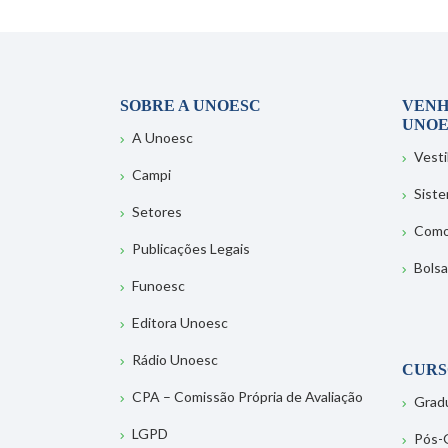
SOBRE A UNOESC
VENH
UNOE
A Unoesc
Vesti
Campi
Sist
Setores
Como
Publicações Legais
Bolsa
Funoesc
Editora Unoesc
Rádio Unoesc
CURS
CPA – Comissão Própria de Avaliação
Grad
LGPD
Pós-