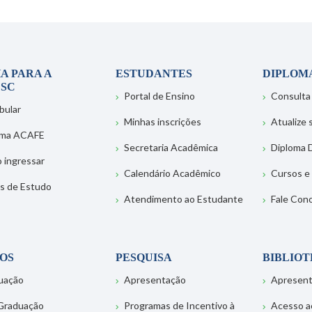
A PARA A
ESTUDANTES
DIPLOM
SC
Portal de Ensino
Consulta
bular
Minhas inscrições
Atualize
ema ACAFE
Secretaria Acadêmica
Diploma D
 ingressar
Calendário Acadêmico
Cursos e
s de Estudo
Atendimento ao Estudante
Fale Con
OS
PESQUISA
BIBLIO
uação
Apresentação
Apresen
Graduação
Programas de Incentivo à
Acesso a