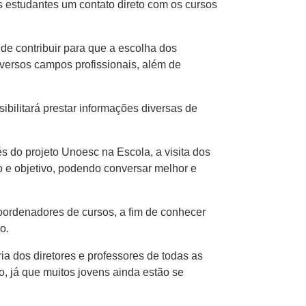
os estudantes um contato direto com os cursos
de contribuir para que a escolha dos
ersos campos profissionais, al​é​m de
sibilitará prestar informações diversas de
 do projeto Unoesc na Escola, a visita dos
to e objetivo, podendo conversar melhor e
coordenadores de cursos, a fim de conhecer
o.
os diretor​es e professor​e​s de todas as
o, já que muitos jovens ainda estão ​se