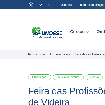
A+
A-
A Unoesc
Internacionalização
Cursos
Ond
Página inicial
O que acontece
Feira das Profissões r
Graduação
Notícia de evento
Videira
Feira das Profissõ
de Videira