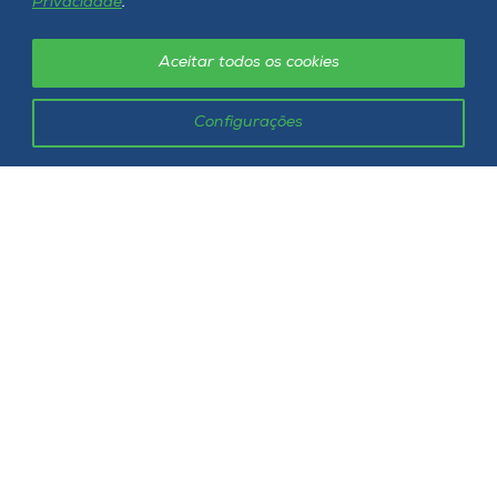
Privacidade
.
Rua Getúlio Vargas, 2125 - Bairro Flor da Serra
Aceitar todos os cookies
Joaçaba - SC - CEP 89600-000
Telefone (49) 3551-2000
Configurações
Siga a Unoesc
Política de privacidade
LGPD
Unoesc © 2026 - Todos os direitos reservados