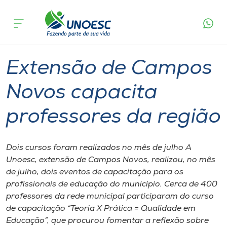
Página
O que
Extensão de Campos Novos capacita
inicial
acontece
professores da região
Cursos
Graduação
Campos Novos
Onde estamos
Extensão de Campos
Pesquisa
Novos capacita
professores da região
Atendimento ao Estudante
Portal de Ensino
Dois cursos foram realizados no mês de julho A
Unoesc, extensão de Campos Novos, realizou, no mês
de julho, dois eventos de capacitação para os
A
profissionais de educação do município. Cerca de 400
Unoesc
professores da rede municipal participaram do curso
de capacitação “Teoria X Prática = Qualidade em
Internacionalização
Educação”, que procurou fomentar a reflexão sobre