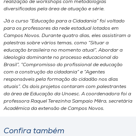
realização de workshops com metodologias
Museu
diversificadas pela área de atuação e série.
Unoesc
Já o curso “Educação para a Cidadania” foi voltado
para os professores da rede estadual lotados em
Store
Campos Novos. Durante quatro dias, eles assistiram a
palestras sobre vários temas, como “Situar a
educação brasileira no momento atual”, Abordar a
ideologia dominante no processo educacional do
Selecione
o idioma
Brasil”, “Compromisso do profissional de educação
com a construção da cidadania” e “Agentes
responsáveis pela formação do cidadão nos dias
atuais”. Os dois projetos contaram com palestrantes
A+
da área de Educação da Unoesc. A coordenadora foi a
A-
professora Raquel Terezinha Sampaio Mêra, secretária
Acadêmica da extensão de Campos Novos.
Confira também