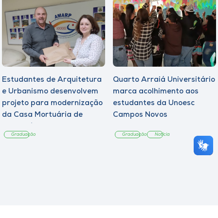
Estudantes de Arquitetura
Quarto Arraiá Universitário
e Urbanismo desenvolvem
marca acolhimento aos
projeto para modernização
estudantes da Unoesc
da Casa Mortuária de
Campos Novos
Tangará
Graduação
Graduação
Notícia