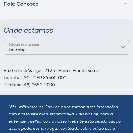
Fale Conosco
Onde estamos
Selecione o campus
Rua Getúlio Vargas, 2125 - Bairro Flor da Serra
Joaçaba - SC - CEP 89600-000
Telefone (49) 3551-2000
Siga a Unoesc
Nós utilizamos os Cookies para tornar suas interações
com nosso site mais significativa. Eles nos ajudam a
entender melhor como nosso website está sendo usado,
assim podemos entregar conteúdo sob medida para