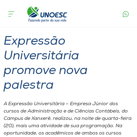
Página
O que
Expressão Universitária promove nova
inicial
acontece
palestra
Cursos
Graduação
Xanxerê
Onde estamos
Expressão
Pesquisa
Universitária
promove nova
Atendimento ao Estudante
palestra
Portal de Ensino
A Expressão Universitária – Empresa Júnior dos
A
cursos de Administração e de Ciências Contábeis, do
Unoesc
Campus de Xanxerê, realizou, na noite de quarta-feira
(20), mais uma atividade de sua programação. Na
Internacionalização
oportunidade, os acadêmicos de ambos os cursos