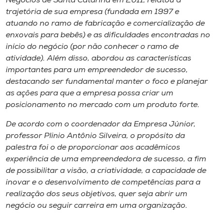
Negócios de Santa Catarina em 2011, relatou a
Museu
trajetória de sua empresa (fundada em 1997 e
atuando no ramo de fabricação e comercialização de
Unoesc
enxovais para bebês) e as dificuldades encontradas no
Store
início do negócio (por não conhecer o ramo de
atividade). Além disso, abordou as características
importantes para um empreendedor de sucesso,
destacando ser fundamental manter o foco e planejar
Selecione
as ações para que a empresa possa criar um
o idioma
posicionamento no mercado com um produto forte.
De acordo com o coordenador da Empresa Júnior,
professor Plinio Antônio Silveira, o propósito da
A+
palestra foi o de proporcionar aos acadêmicos
A-
experiência de uma empreendedora de sucesso, a fim
de possibilitar a visão, a criatividade, a capacidade de
inovar e o desenvolvimento de competências para a
realização dos seus objetivos, quer seja abrir um
negócio ou seguir carreira em uma organização.