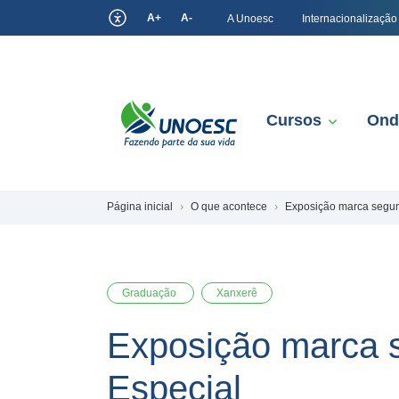
A+
A-
A Unoesc
Internacionalização
Cursos
Ond
Página inicial
O que acontece
Exposição marca segun
Graduação
Xanxerê
Exposição marca s
Especial