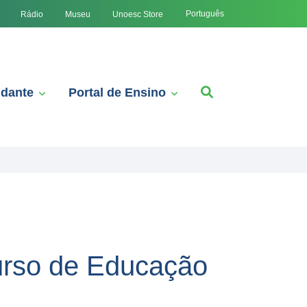
Português
Rádio
Museu
Unoesc Store
udante
Portal de Ensino
urso de Educação