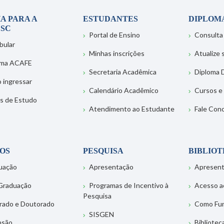
A PARA A
ESTUDANTES
DIPLOM
SC
Portal de Ensino
Consulta
bular
Minhas inscrições
Atualize
ema ACAFE
Secretaria Acadêmica
Diploma D
 ingressar
Calendário Acadêmico
Cursos e
s de Estudo
Atendimento ao Estudante
Fale Con
OS
PESQUISA
BIBLIO
uação
Apresentação
Apresen
Graduação
Programas de Incentivo à
Acesso a
Pesquisa
rado e Doutorado
Como Fu
SISGEN
nsão
Bibliotec