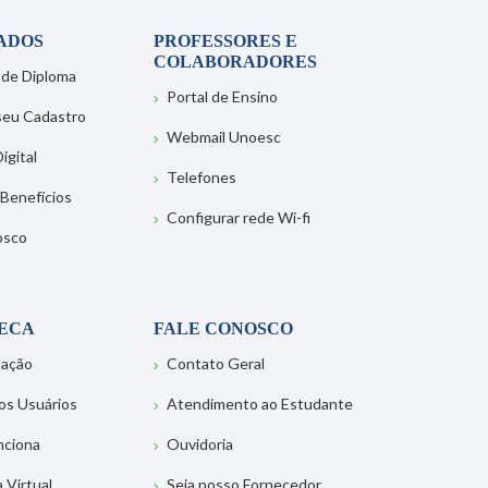
ADOS
PROFESSORES E
COLABORADORES
 de Diploma
Portal de Ensino
 seu Cadastro
Webmail Unoesc
igital
Telefones
 Benefícios
Configurar rede Wi-fi
osco
TECA
FALE CONOSCO
tação
Contato Geral
os Usuários
Atendimento ao Estudante
nciona
Ouvidoria
a Virtual
Seja nosso Fornecedor