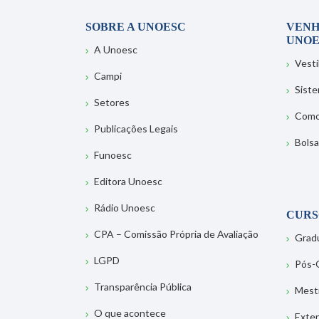
SOBRE A UNOESC
VENH
UNOE
A Unoesc
Vesti
Campi
Sist
Setores
Como
Publicações Legais
Bolsa
Funoesc
Editora Unoesc
Rádio Unoesc
CURS
CPA – Comissão Própria de Avaliação
Grad
LGPD
Pós-
Transparência Pública
Mest
O que acontece
Exte