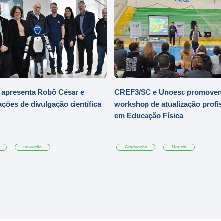
 apresenta Robô César e
CREF3/SC e Unoesc promove
ações de divulgação científica
workshop de atualização profi
em Educação Física
Inovação
Graduação
Notícia