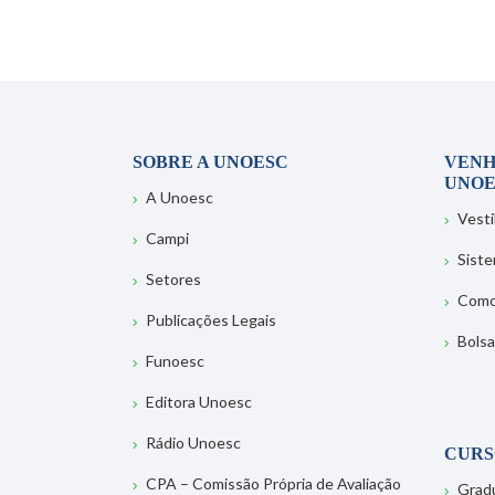
SOBRE A UNOESC
VENH
UNOE
A Unoesc
Vesti
Campi
Sist
Setores
Como
Publicações Legais
Bolsa
Funoesc
Editora Unoesc
Rádio Unoesc
CURS
CPA – Comissão Própria de Avaliação
Grad