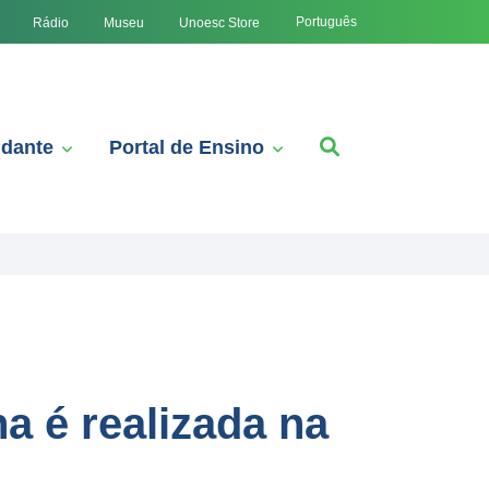
Português
Rádio
Museu
Unoesc Store
udante
Portal de Ensino
a é realizada na