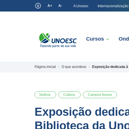
A+
A-
A Unoesc
Internacionalização
Cursos
Ond
Página inicial
O que acontece
Exposição dedicada à
Notícia
Cultura
Campos Novos
Exposição dedica
Biblioteca da U