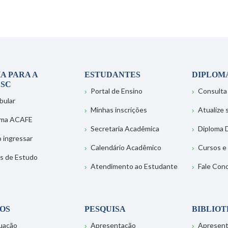
A PARA A
ESTUDANTES
DIPLOM
SC
Portal de Ensino
Consulta
bular
Minhas inscrições
Atualize
ema ACAFE
Secretaria Acadêmica
Diploma D
 ingressar
Calendário Acadêmico
Cursos e
s de Estudo
Atendimento ao Estudante
Fale Con
OS
PESQUISA
BIBLIO
uação
Apresentação
Apresen