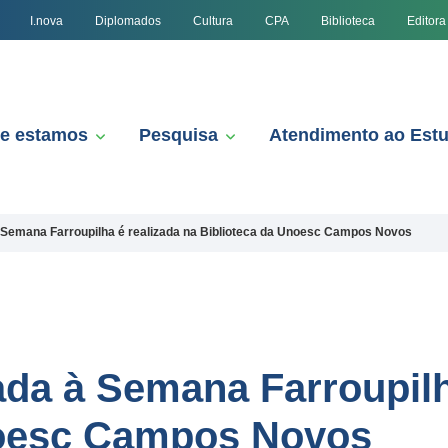
I.nova
Diplomados
Cultura
CPA
Biblioteca
Editora
e estamos
Pesquisa
Atendimento ao Est
 Semana Farroupilha é realizada na Biblioteca da Unoesc Campos Novos
da à Semana Farroupilh
noesc Campos Novos