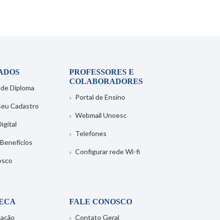
ADOS
PROFESSORES E
COLABORADORES
 de Diploma
Portal de Ensino
 seu Cadastro
Webmail Unoesc
igital
Telefones
 Benefícios
Configurar rede Wi-fi
osco
TECA
FALE CONOSCO
tação
Contato Geral