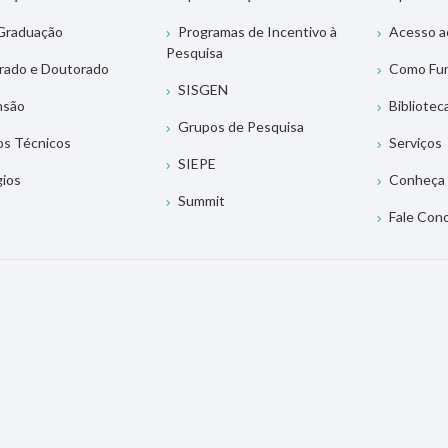
Graduação
Programas de Incentivo à
Acesso a
Pesquisa
rado e Doutorado
Como Fu
SISGEN
nsão
Bibliotec
Grupos de Pesquisa
os Técnicos
Serviços
SIEPE
gios
Conheça 
Summit
Fale Con