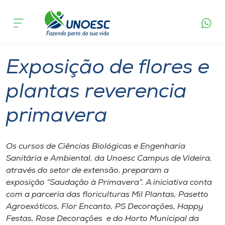
Página
O que
Exposição de flores e plantas reverencia
inicial
acontece
primavera
Cursos
Graduação
Videira
Onde estamos
Exposição de flores e
Pesquisa
plantas reverencia
primavera
Atendimento ao Estudante
Portal de Ensino
Os cursos de Ciências Biológicas e Engenharia
Sanitária e Ambiental, da Unoesc Campus de Videira,
através do setor de extensão, preparam a
A
exposição “Saudação à Primavera”. A iniciativa conta
Unoesc
com a parceria das floriculturas Mil Plantas, Pasetto
Agroexóticos, Flor Encanto, PS Decorações, Happy
Internacionalização
Festas, Rose Decorações e do Horto Municipal da