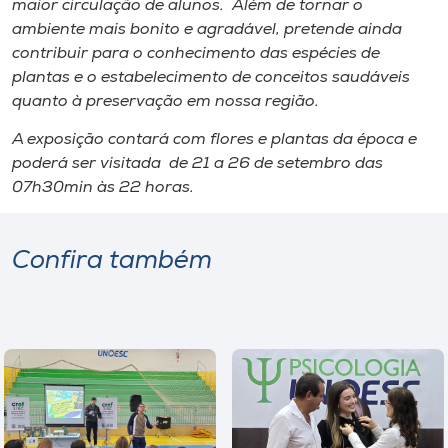
maior circulação de alunos. Além de tornar o
Museu
ambiente mais bonito e agradável, pretende ainda
contribuir para o conhecimento das espécies de
Unoesc
plantas e o estabelecimento de conceitos saudáveis
Store
quanto à preservação em nossa região.
A exposição contará com flores e plantas da época e
poderá ser visitada de 21 a 26 de setembro das
07h30min às 22 horas.
Selecione
o idioma
Confira também
A+
A-