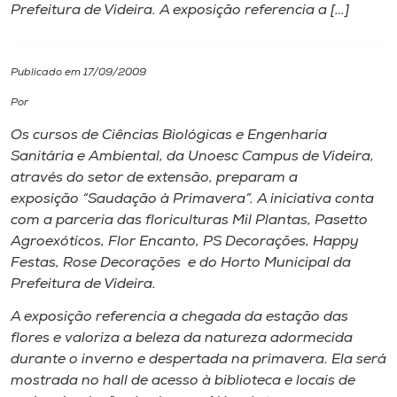
Prefeitura de Videira. A exposição referencia a […]
I.nova
Publicado em 17/09/2009
Diplomados
Por
Os cursos de Ciências Biológicas e Engenharia
Cultura
Sanitária e Ambiental, da Unoesc Campus de Videira,
através do setor de extensão, preparam a
CPA
exposição “Saudação à Primavera”. A iniciativa conta
com a parceria das floriculturas Mil Plantas, Pasetto
Agroexóticos, Flor Encanto, PS Decorações, Happy
Biblioteca
Festas, Rose Decorações e do Horto Municipal da
Prefeitura de Videira.
Editora
A exposição referencia a chegada da estação das
flores e valoriza a beleza da natureza adormecida
Rádio
durante o inverno e despertada na primavera. Ela será
mostrada no hall de acesso à biblioteca e locais de