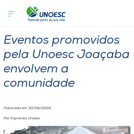
Página inicial
O que acontece
Eventos promovidos pela Unoesc Joa
Cursos
Graduação
Onde estamos
Eventos promovidos
Pesquisa
pela Unoesc Joaçaba
envolvem a
Atendimento ao Estudante
comunidade
Portal de Ensino
A
Publicado em 30/04/2024
Unoesc
Por Imprensa Unoesc
Internacionalização