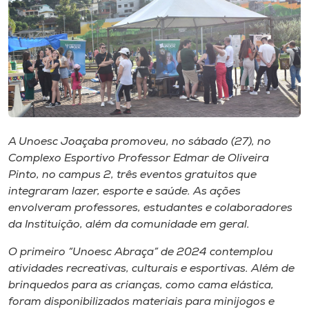
I.nova
Diplomados
Cultura
A Unoesc Joaçaba promoveu, no sábado (27), no
CPA
Complexo Esportivo Professor Edmar de Oliveira
Pinto, no campus 2, três eventos gratuitos que
integraram lazer, esporte e saúde. As ações
Biblioteca
envolveram professores, estudantes e colaboradores
da Instituição, além da comunidade em geral.
Editora
O primeiro “Unoesc Abraça” de 2024 contemplou
atividades recreativas, culturais e esportivas. Além de
Rádio
brinquedos para as crianças, como cama elástica,
foram disponibilizados materiais para minijogos e