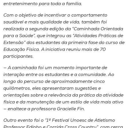
Museu
entretenimento para toda a família.
Com o objetivo de incentivar o comportamento
Unoesc
saudável e mais qualidade de vida, também foi
Store
realizada a segunda edição da “Caminhada Orientada
para a Saúde”, que integrou as “Atividades Práticas de
Extensão” dos estudantes da primeira fase do curso de
Educação Física. A iniciativa reuniu mais de 70
Selecione
participantes.
o idioma
— A caminhada foi um momento importante de
interação entre os estudantes e a comunidade. Ao
longo do percurso de aproximadamente cinco
A+
quilômetros, eles apresentaram sugestões e
A-
orientações sobre a relevância da prática da atividade
física e da manutenção de um estilo de vida mais ativo
— enaltece a professora Gracielle Fin.
Outro evento foi o “1º Festival Unoesc de Atletismo
Professor Edinho e Corrida Cross Country”, com cerca