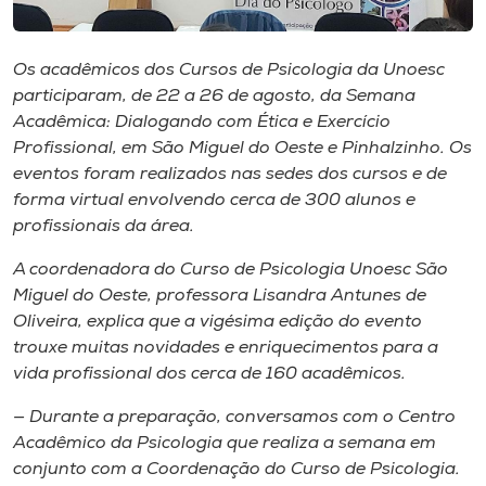
Museu
Os acadêmicos dos Cursos de Psicologia da Unoesc
Unoesc
participaram, de 22 a 26 de agosto, da Semana
Store
Acadêmica: Dialogando com Ética e Exercício
Profissional, em São Miguel do Oeste e Pinhalzinho. Os
eventos foram realizados nas sedes dos cursos e de
forma virtual envolvendo cerca de 300 alunos e
Selecione
o idioma
profissionais da área.
A coordenadora do Curso de Psicologia Unoesc São
Miguel do Oeste, professora Lisandra Antunes de
A+
Oliveira, explica que a vigésima edição do evento
A-
trouxe muitas novidades e enriquecimentos para a
vida profissional dos cerca de 160 acadêmicos.
— Durante a preparação, conversamos com o Centro
Acadêmico da Psicologia que realiza a semana em
conjunto com a Coordenação do Curso de Psicologia.