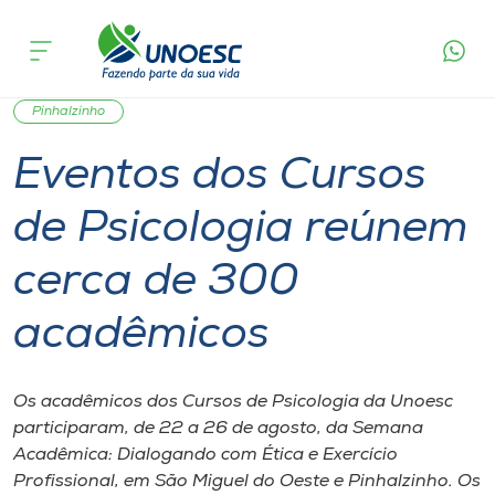
Página
O que
Eventos dos Cursos de Psicologia reúnem
inicial
acontece
cerca de 300 acadêmicos
Cursos
Graduação
Notícia de evento
São Miguel do Oeste
Onde estamos
Pinhalzinho
Eventos dos Cursos
Pesquisa
de Psicologia reúnem
Atendimento ao Estudante
cerca de 300
Portal de Ensino
acadêmicos
A
Os acadêmicos dos Cursos de Psicologia da Unoesc
Unoesc
participaram, de 22 a 26 de agosto, da Semana
Acadêmica: Dialogando com Ética e Exercício
Internacionalização
Profissional, em São Miguel do Oeste e Pinhalzinho. Os