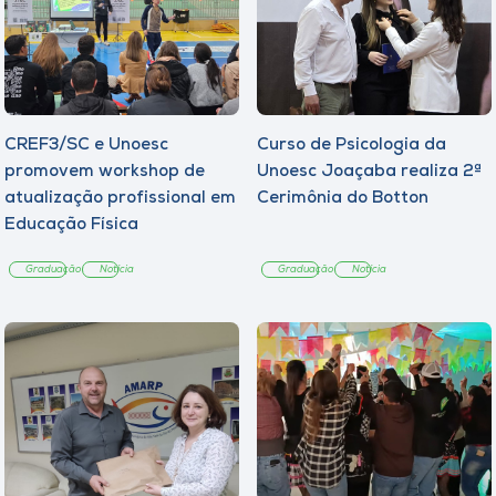
CREF3/SC e Unoesc
Curso de Psicologia da
promovem workshop de
Unoesc Joaçaba realiza 2ª
atualização profissional em
Cerimônia do Botton
Educação Física
Graduação
Notícia
Graduação
Notícia