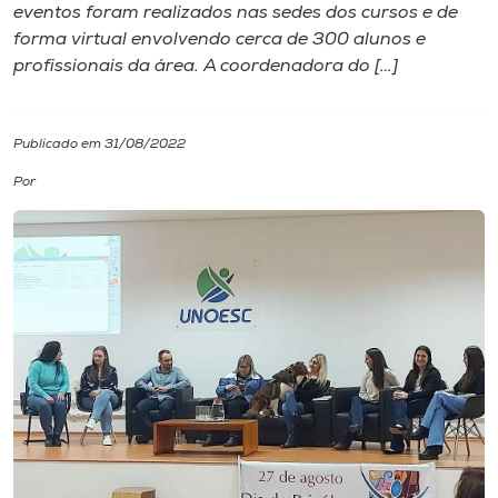
eventos foram realizados nas sedes dos cursos e de
forma virtual envolvendo cerca de 300 alunos e
I.nova
profissionais da área. A coordenadora do […]
Diplomados
Publicado em 31/08/2022
Cultura
Por
CPA
Biblioteca
Editora
Rádio