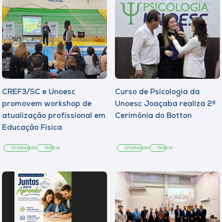
CREF3/SC e Unoesc
Curso de Psicologia da
promovem workshop de
Unoesc Joaçaba realiza 2ª
atualização profissional em
Cerimônia do Botton
Educação Física
Graduação
Notícia
Graduação
Notícia