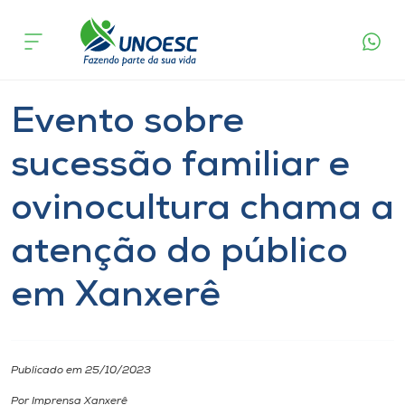
Página
O que
Evento sobre sucessão familiar e ovinocultura
inicial
acontece
chama a atenção do público em Xanxerê
Cursos
Notícia
Graduação
Xanxerê
Onde estamos
Evento sobre
Pesquisa
sucessão familiar e
ovinocultura chama a
Atendimento ao Estudante
atenção do público
Portal de Ensino
em Xanxerê
A
Unoesc
Publicado em 25/10/2023
Internacionalização
Por Imprensa Xanxerê