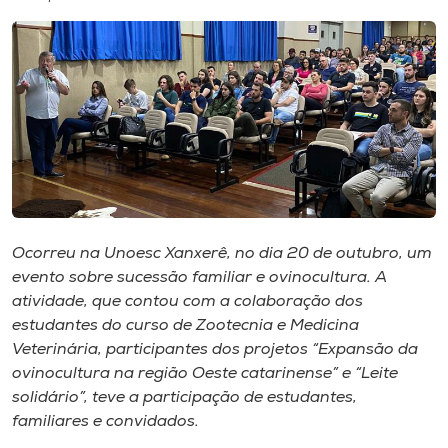
I.nova
Diplomados
Cultura
CPA
Ocorreu na Unoesc Xanxerê, no dia 20 de outubro, um
evento sobre sucessão familiar e ovinocultura. A
Biblioteca
atividade, que contou com a colaboração dos
estudantes do curso de Zootecnia e Medicina
Editora
Veterinária, participantes dos projetos “Expansão da
ovinocultura na região Oeste catarinense” e “Leite
Rádio
solidário”, teve a participação de estudantes,
familiares e convidados.